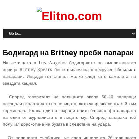
Бодигард на Britney преби папарак
На летището в Los Angeles бодигардите на американската
певица Britney Spears беше въвлечена в юмручен сблъсък с
папараци. Инцидентът станал малко след като самолета на
звездата кацнал.
Според говорителя на полицията около 30-40 папараци
накацали около колата на певицата, като запречвали пътя й към
терминала. Тогава един от охранителите блъснал фотоапарата
на един от журналистите в лицето му. Според папарака той
получил драскотина на бузата в следствие на удара.
От полицията съобщиха, че след инцидента 26-годишната