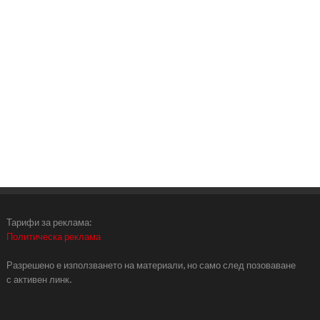
Тарифи за реклама:
Политическа реклама
Разрешено е използването на материали, но само след позоваване
с активен линк.