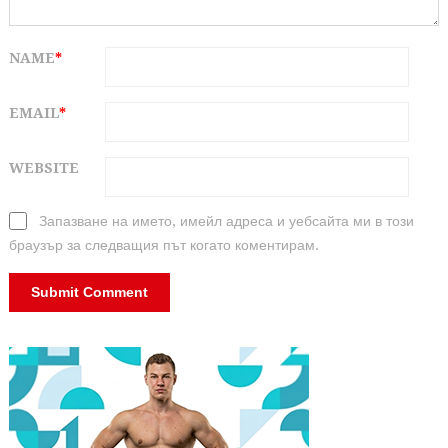
NAME
*
EMAIL
*
WEBSITE
Запазване на името, имейл адреса и уебсайта ми в този
браузър за следващия път когато коментирам.