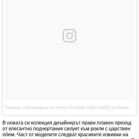
Снимка, публикувана от Hristo Chuchev (@hristo68)
на
%месец %-ден %година в %-часа:%минути%сутрин/вечер ST
В новата си колекция дизайнерът прави плавен преход
от елегантно подчертания силует към рокли с царствен
обем. Част от моделите следват красивите извивки на