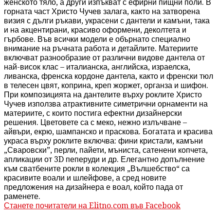
женското тяло, а други изпъкват с ефирни пищни поли. В
горната част Христо Чучев залага, както на затворена
визия с дълги ръкави, украсени с дантели и камъни, така
и на акцентирани, красиво оформени, деколтета и
гърбове. Във всички модели е обърнато специално
внимание на ръчната работа и детайлите. Материите
включват разнообразие от различни видове дантела от
най-висок клас – италианска, английска, израелска,
ливанска, френска кордоне дантела, както и френски тюл
в телесен цвят, коприна, креп жоржет, органза и шифон.
При композицията на дантелите върху роклите Христо
Чучев използва атрактивните симетрични орнаменти на
материите, с които постига ефектни дизайнерски
решения. Цветовете са с меко, нежно излъчване –
айвъри, екрю, шампанско и праскова. Богатата и красива
украса върху роклите включва: фини кристали, камъни
„Сваровски”, перли, пайети, мъниста, сатенени копчета,
апликации от 3D пеперуди и др. Елегантно допълнение
към сватбените рокли в колекция „Вълшебство“ са
красивите воали и шлейфове, а сред новите
предложения на дизайнера е воал, който пада от
раменете.
Станете почитатели на Elitno.com във Facebook