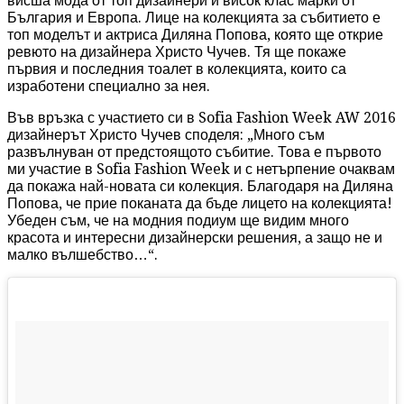
висша мода от топ дизайнери и висок клас марки от
България и Европа. Лице на колекцията за събитието е
топ моделът и актриса Диляна Попова, която ще открие
ревюто на дизайнера Христо Чучев. Тя ще покаже
първия и последния тоалет в колекцията, които са
изработени специално за нея.
Във връзка с участието си в Sofia Fashion Week AW 2016
дизайнерът Христо Чучев споделя: „Много съм
развълнуван от предстоящото събитие. Това е първото
ми участие в Sofia Fashion Week и с нетърпение очаквам
да покажа най-новата си колекция. Благодаря на Диляна
Попова, че прие поканата да бъде лицето на колекцията!
Убеден съм, че на модния подиум ще видим много
красота и интересни дизайнерски решения, а защо не и
малко вълшебство…“.