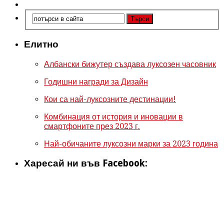
Елитно
Албански бижутер създава луксозен часовник
Годишни награди за Дизайн
Кои са най-луксозните дестинации!
Комбинация от история и иновации в
смартфоните през 2023 г.
Най-обичаните луксозни марки за 2023 година
Харесай ни във Facebook: