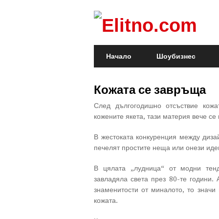
Начало
Шоубизнес
Кожата се завръща
След дългогодишно отсъствие кожа
кожените якета, тази материя вече се
В жестоката конкуренция между дизай
печелят простите неща или онези иде
В цялата „лудница“ от модни тен
завладяла света през 80-те години. 
знаменитости от миналото, то значи
кожата.