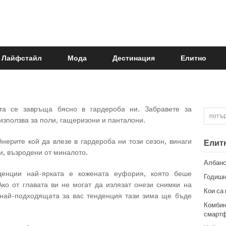
Лайфстайл
Мода
Дестинация
Елитно
та се завръща бясно в гардероба ни. Забравете за
 използва за поли, гащеризони и панталони.
нерите кой да влезе в гардероба ни този сезон, винаги
Елит
и, възродени от миналото.
Албанс
денции най-ярката е кожената еуфория, която беше
Годишн
Ако от главата ви не могат да излязат онези снимки на
Кои са
 най-подходящата за вас тенденция тази зима ще бъде
Комбин
смартф