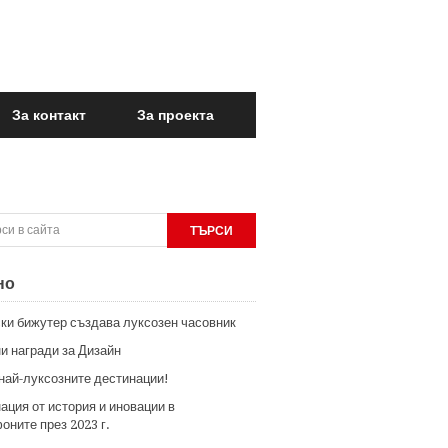
За контакт
За проекта
но
ки бижутер създава луксозен часовник
и награди за Дизайн
 най-луксозните дестинации!
ация от история и иновации в
оните през 2023 г.