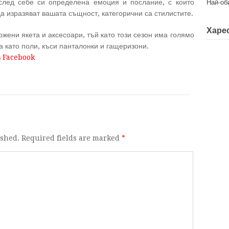
 след себе си определена емоция и послание, с които
Най-об
а изразяват вашата същност, категорични са стилистите.
Харес
ожени якета и аксесоари, тъй като този сезон има голямо
 като поли, къси панталонки и гащеризони.
в Facebook
ished. Required fields are marked
*