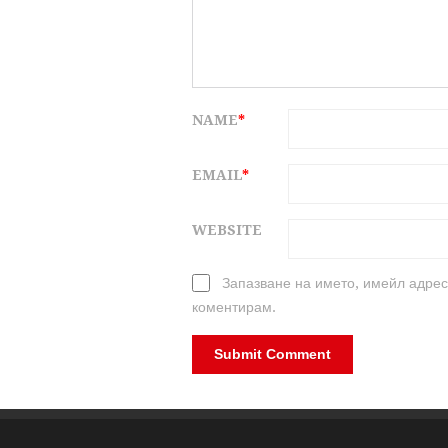
NAME
*
EMAIL
*
WEBSITE
Запазване на името, имейл адрес
коментирам.