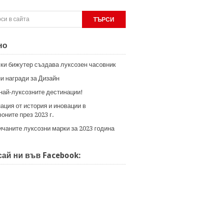
но
ки бижутер създава луксозен часовник
и награди за Дизайн
 най-луксозните дестинации!
ация от история и иновации в
оните през 2023 г.
ичаните луксозни марки за 2023 година
ай ни във Facebook: