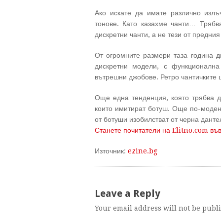
Ако искате да имате различно излъч
тонове. Като казахме чанти… Трябв
дискретни чанти, а не тези от предни
От огромните размери таза година д
дискретни модели, с функционална
вътрешни джобове. Ретро чантичките щ
Още една тенденция, която трябва да
които имитират ботуш. Още по-моден 
от ботуши изобилстват от черна данте
Станете почитатели на Elitno.com въ
Източник:
ezine.bg
Leave a Reply
Your email address will not be publ