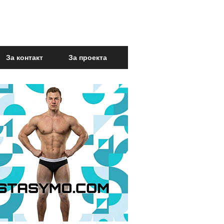
За контакт
За проекта