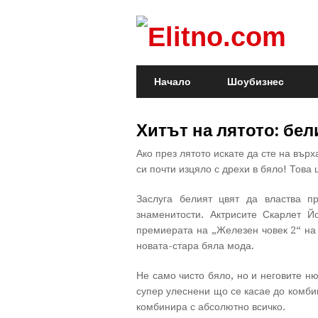
Начало
Шоубизнес
Хитът на лятото: бел
Ако през лятото искате да сте на вър
си почти изцяло с дрехи в бяло! Това
Заслуга белият цвят да властва п
знаменитости. Актрисите Скарлет Й
премиерата на „Железен човек 2“ на 
новата-стара бяла мода.
Не само чисто бяло, но и неговите н
супер улеснени що се касае до комбин
комбинира с абсолютно всичко.