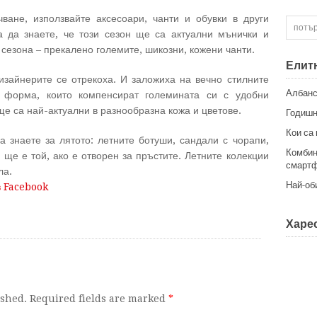
ване, използвайте аксесоари, чанти и обувки в други
а да знаете, че този сезон ще са актуални мънички и
я сезона – прекалено големите, шикозни, кожени чанти.
Елит
изайнерите се отрекоха. И заложиха на вечно стилните
Албанс
 форма, които компенсират големината си с удобни
е са най-актуални в разнообразна кожа и цветове.
Годишн
Кои са
 знаете за лятото: летните ботуши, сандали с чорапи,
Комбин
ще е той, ако е отворен за пръстите. Летните колекции
смартф
ла.
Най-об
в Facebook
Харес
ished. Required fields are marked
*