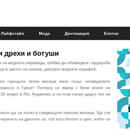
Лайфстайл
Мода
Дестинация
Елитно
и дрехи и ботуши
ха на модната пирамида, трябва да обзаведете гардероба
 ще е цветът на сезона, диктуват модните корифей.
рез горещите летни месеци имат също холивудските
охансон и Гуинет Полтроу се явиха с бели рокли на
26 април в Лос Анджелис, и по този начин дадох тон на
юанси ще се носят в следващите няколко месеца. Ще сте
ирането на дрехите си, тъй като бялото е цвят, който се