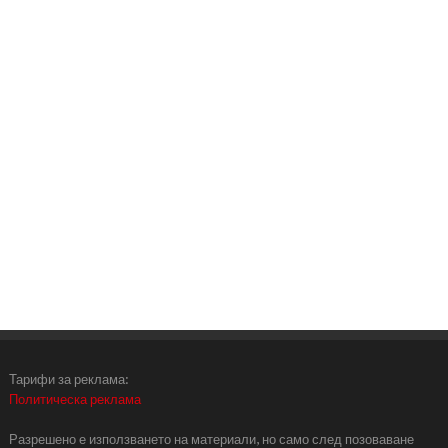
Тарифи за реклама:
Политическа реклама
Разрешено е използването на материали, но само след позоваване