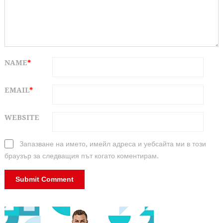
NAME
*
EMAIL
*
WEBSITE
Запазване на името, имейл адреса и уебсайта ми в този
браузър за следващия път когато коментирам.