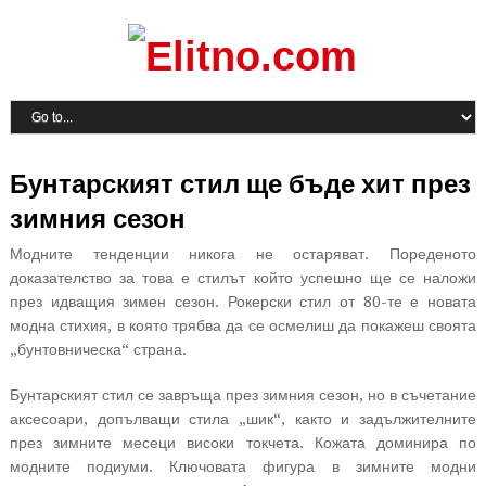
Бунтарският стил ще бъде хит през
зимния сезон
Модните тенденции никога не остаряват. Пореденото
доказателство за това е стилът който успешно ще се наложи
през идващия зимен сезон. Рокерски стил от 80-те е новата
модна стихия, в която трябва да се осмелиш да покажеш своята
„бунтовническа“ страна.
Бунтарският стил се завръща през зимния сезон, но в съчетание
аксесоари, допълващи стила „шик“, както и задължителните
през зимните месеци високи токчета. Кожата доминира по
модните подиуми. Ключовата фигура в зимните модни