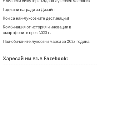
Албански бижутер създава луксозен часовник
Годишни награди за Дизайн
Кои са най-луксозните дестинации!
Комбинация от история и иновации в
смартфоните през 2023 г.
Най-обичаните луксозни марки за 2023 година
Харесай ни във Facebook: