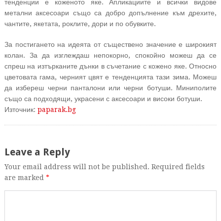
тенденции е коженото яке. Апликациите и всички видове
метални аксесоари също са добро допълнение към дрехите,
чантите, якетата, роклите, дори и по обувките.
За постигането на идеята от съществено значение е широкият
колан. За да изглеждаш непокорно, спокойно можеш да се
спреш на изтърканите дънки в съчетание с кожено яке. Относно
цветовата гама, черният цвят е тенденцията тази зима. Можеш
да избереш черни панталони или черни ботуши. Миниполите
също са подходящи, украсени с аксесоари и високи ботуши.
Източник:
paparak.bg
Leave a Reply
Your email address will not be published. Required fields
are marked
*