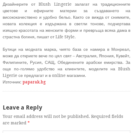
Дизайнерите от Blush Lingerie залагат на традиционните
цветове и ефирните материи за създаването на
висококачествено и удобно бельо. Както се вижда от снимките,
новата колекция е издържана в светли тонове, подчертава
изящно красотата на женските форми и превръща всяка дама в
страстна богиня, пишат от Life Style.
Бутици на модната марка, чиято база се намира в Монреал,
може да откриете вече по цял свят – Австралия, Япония, Кувейт,
Филипините, Русия, САЩ, Обединените арабски емирства. За
още по-голямо удобство на клиентите, моделите на Blush
Ligerie се предлагат и в online магазини.
Източник:
paparak.bg
Leave a Reply
Your email address will not be published. Required fields
are marked
*