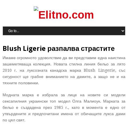
Blush Ligerie разпалва страстите
Имаме огромното удоволствие да ви представим една наистина
зашеметяваща колекция. Новата стилна линия бельо за лято
2010 г. на луксозната канадска марка Blush Lingerie, със
сигурност ще грабне вниманието на дамите, а защо не и на
тяхните половинки.
Модната марка е избрала за лице на новите си модели
сексапилния украински топ модел Олга Малиоук. Марката за
бельо е създадена през 1985 г., като в момента е едно от
утвърдените и предпочитани имена от обичащите лукса дами
по цял свят.