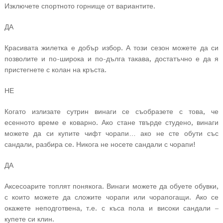
Изключете спортното горнище от вариантите.
ДА
Красивата жилетка е добър избор. А този сезон можете да си
позволите и по-широка и по-дълга такава, достатъчно е да я
пристегнете с колан на кръста.
НЕ
Когато излизате сутрин винаги се съобразете с това, че
есенното време е коварно. Ако стане твърде студено, винаги
можете да си купите чифт чорапи… ако не сте обути със
сандали, разбира се. Никога не носете сандали с чорапи!
ДА
Аксесоарите топлят понякога. Винаги можете да обуете обувки,
с които можете да сложите чорапи или чорапогащи. Ако се
окажете неподготвена, т.е. с къса пола и високи сандали –
купете си клин.