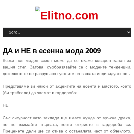
ДА и НЕ в есенна мода 2009
Всеки нов моден сезон може да се окаже коварен капан за
вашия стил. Затова, съобразявайте се с модните тенденции,
доколкото те не разрушават устоите на вашата индивидуалност.
Представяме ви някои от акцентите на есента и мястото, което
(би трябвало) да заемат в гардероба:
НЕ
Със сигурност като захлади ще имате нужда от връхна дреха,
но не взимайте първата, която откриете в гардероба си.
Преценете дали ще си отива с останалата част от облеклото.