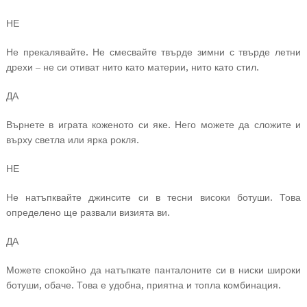
НЕ
Не прекалявайте. Не смесвайте твърде зимни с твърде летни
дрехи – не си отиват нито като материи, нито като стил.
ДА
Върнете в играта коженото си яке. Него можете да сложите и
върху светла или ярка рокля.
НЕ
Не натъпквайте джинсите си в тесни високи ботуши. Това
определено ще развали визията ви.
ДА
Можете спокойно да натъпкате панталоните си в ниски широки
ботуши, обаче. Това е удобна, приятна и топла комбинация.