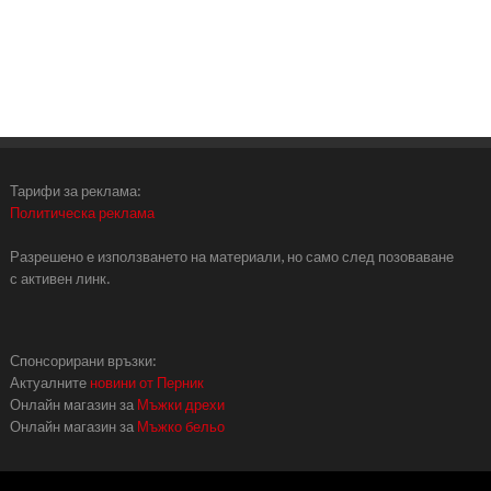
Тарифи за реклама:
Политическа реклама
Разрешено е използването на материали, но само след позоваване
с активен линк.
Спонсорирани връзки:
Актуалните
новини от Перник
Онлайн магазин за
Мъжки дрехи
Онлайн магазин за
Мъжко бельо