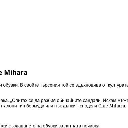
e Mihara
 обувки. В свойте търсения той се вдъхновява от културат
ака. „Опитах се да разбия обичайните сандали. Искам мъже
нталони тип бермуди или пък дънки“, споделя Chie Mihara.
жи създаването на обувки за лятната почивка.