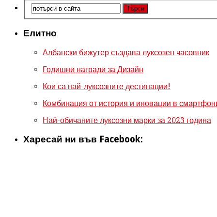
Елитно
Албански бижутер създава луксозен часовник
Годишни награди за Дизайн
Кои са най-луксозните дестинации!
Комбинация от история и иновации в смартфони
Най-обичаните луксозни марки за 2023 година
Харесай ни във Facebook: