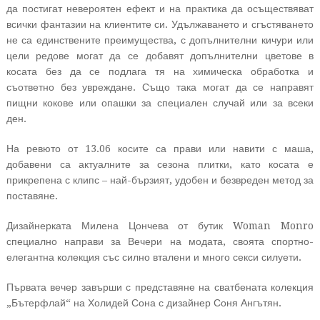
да постигат невероятен ефект и на практика да осъществяват
всички фантазии на клиентите си. Удължаването и сгъстяването
не са единствените преимущества, с допълнителни кичури или
цели редове могат да се добавят допълнителни цветове в
косата без да се подлага тя на химическа обработка и
съответно без увреждане. Също така могат да се направят
пищни кокове или опашки за специален случай или за всеки
ден.
На ревюто от 13.06 косите са прави или навити с маша,
добавени са актуалните за сезона плитки, като косата е
прикрепена с клипс – най-бързият, удобен и безвреден метод за
поставяне.
Дизайнерката Милена Цончева от бутик Woman Monro
специално направи за Вечери на модата, своята спортно-
елегантна колекция със силно вталени и много секси силуети.
Първата вечер завърши с представяне на сватбената колекция
„Бътерфлай“ на Холидей Сона с дизайнер Соня Ангътян.