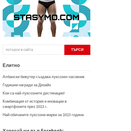
Елитно
Албански бижутер създава луксозен часовник
Годишни награди за Дизайн
Кои са най-луксозните дестинации!
Комбинация от история и иновации в
смартфоните през 2023 г.
Най-обичаните луксозни марки за 2023 година
Харесай ни във Facebook: