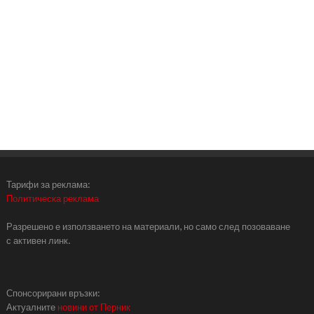
Тарифи за реклама:
Политическа реклама
Разрешено е използването на материали, но само след позоваване
с активен линк.
Спонсорирани връзки:
Актуалните
новини от Перник