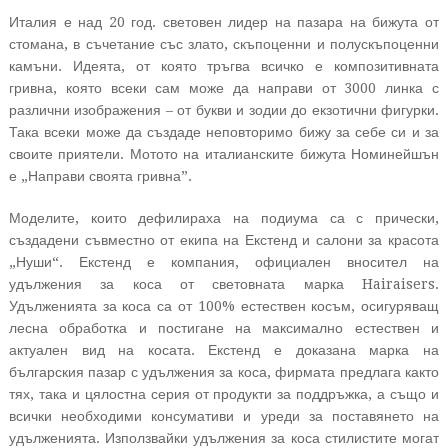
Италия е над 20 год. световен лидер на пазара на бижута от
стомана, в съчетание със злато, скъпоценни и полускъпоценни
камъни. Идеята, от която тръгва всичко е композитивната
гривна, която всеки сам може да направи от 3000 линка с
различни изображения – от букви и зодии до екзотични фигурки.
Така всеки може да създаде неповторимо бижу за себе си и за
своите приятели. Мотото на италианските бижута Номинейшън
е „Направи своята гривна”.
Моделите, които дефилираха на подиума са с прически,
създадени съвместно от екипа на Екстенд и салони за красота
„Нуши“. Екстенд е компания, официален вносител на
удължения за коса от световната марка Hairaisers.
Удълженията за коса са от 100% естествен косъм, осигуряващ
лесна обработка и постигане на максимално естествен и
актуален вид на косата. Екстенд е доказана марка на
българския пазар с удължения за коса, фирмата предлага както
тях, така и цялостна серия от продукти за поддръжка, а също и
всички необходими консумативи и уреди за поставянето на
удълженията. Използвайки удължения за коса стилистите могат