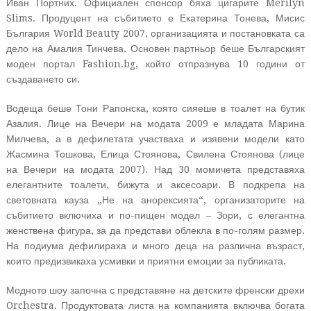
Иван Портних. Официален спонсор бяха цигарите Merilyn
Slims. Продуцент на събитието е Екатерина Тонева, Мисис
България World Beauty 2007, организацията и постановката са
дело на Амалия Тинчева. Основен партньор беше Българският
моден портал Fashion.bg, който отпразнува 10 години от
създаването си.
Водеща беше Тони Рапонска, която сияеше в тоалет на бутик
Азалия. Лице на Вечери на модата 2009 е младата Марина
Милчева, а в дефилетата участваха и изявени модели като
Жасмина Тошкова, Елица Стоянова, Свилена Стоянова (лице
на Вечери на модата 2007). Над 30 момичета представяха
елегантните тоалети, бижута и аксесоари. В подкрепа на
световната кауза „Не на анорексията“, организаторите на
събитието включиха и по-пищен модел – Зори, с елегантна
женствена фигура, за да представи облекла в по-голям размер.
На подиума дефилираха и много деца на различна възраст,
които предизвикаха усмивки и приятни емоции за публиката.
Модното шоу започна с представяне на детските френски дрехи
Orchestra. Продуктовата листа на компанията включва богата