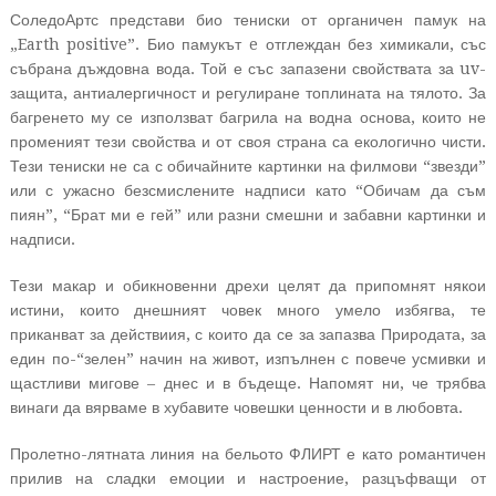
СоледоАртс представи био тениски от органичен памук на
„Earth positive”. Био памукът e отглеждан без химикали, със
събрана дъждовна вода. Той е със запазени свойствата за uv-
защита, антиалергичност и регулиране топлината на тялото. За
багренето му се използват багрила на водна основа, които не
променият тези свойства и от своя страна са екологично чисти.
Тези тениски не са с обичайните картинки на филмови “звезди”
или с ужасно безсмислените надписи като “Обичам да съм
пиян”, “Брат ми е гей” или разни смешни и забавни картинки и
надписи.
Тези макар и обикновенни дрехи целят да припомнят някои
истини, които днешният човек много умело избягва, те
приканват за действиия, с които да се за запазва Природата, за
един по-“зелен” начин на живот, изпълнен с повече усмивки и
щастливи мигове – днес и в бъдеще. Напомят ни, че трябва
винаги да вярваме в хубавите човешки ценности и в любовта.
Пролетно-лятната линия на бельото ФЛИРТ е като романтичен
прилив на сладки емоции и настроение, разцъфващи от