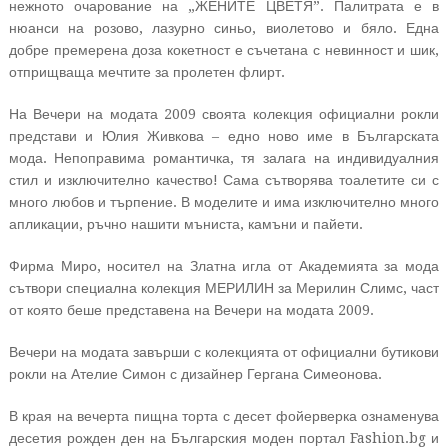
нежното очарование на „ЖЕНИТЕ ЦВЕТЯ”. Палитрата е в
нюанси на розово, лазурно синьо, виолетово и бяло. Една
добре премерена доза кокетност е съчетана с невинност и шик,
отприщваща мечтите за пролетен флирт.
На Вечери на модата 2009 своята колекция официални рокли
представи и Юлия Живкова – едно ново име в Българската
мода. Непоправима романтичка, тя залага на индивидуалния
стил и изключително качество! Сама сътворява тоалетите си с
много любов и търпение. В моделите и има изключително много
апликации, ръчно нашити мъниста, камъни и пайети.
Фирма Миро, носител на Златна игла от Академията за мода
сътвори специална колекция МЕРИЛИН за Мерилин Слимс, част
от която беше представена на Вечери на модата 2009.
Вечери на модата завърши с колекцията от официални бутикови
рокли на Ателие Симон с дизайнер Гергана Симеонова.
В края на вечерта пищна торта с десет фойерверка ознаменува
десетия рожден ден на Българския моден портал Fashion.bg и