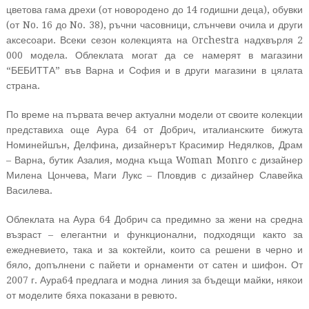
цветова гама дрехи (от новородено до 14 годишни деца), обувки
(от No. 16 до No. 38), ръчни часовници, слънчеви очила и други
аксесоари. Всеки сезон колекцията на Orchestra надхвърля 2
000 модела. Облеклата могат да се намерят в магазини
“БЕБИТТА” във Варна и София и в други магазини в цялата
страна.
По време на първата вечер актуални модели от своите колекции
представиха още Аура 64 от Добрич, италианските бижута
Номинейшън, Делфина, дизайнерът Красимир Недялков, Драм
– Варна, бутик Азалия, модна къща Woman Monro с дизайнер
Милена Цончева, Маги Лукс – Пловдив с дизайнер Славейка
Василева.
Облеклата на Аура 64 Добрич са предимно за жени на средна
възраст – елегантни и функционални, подходящи както за
ежедневието, така и за коктейли, които са решени в черно и
бяло, допълнени с пайети и орнаменти от сатен и шифон. От
2007 г. Аура64 предлага и модна линия за бъдещи майки, някои
от моделите бяха показани в ревюто.