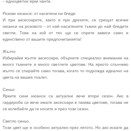
– едноцветни ярки чанти.
Розови нюанси: от наситени ни бледи
И при аксесоарите, както и при дрехите, се срещат всички
нюанси на розовото – от най-наситените тъмни до най-бледите
светли. Това на кой от тях ще се спрете зависи само и
единствено от вашите предпочитанията!
Жълто
Избирайки жълти аксесоари, обърнете специално внимание на
много тъмните и много светлите цветове. На яркото слънчево
жълто се спирайте само тогава, когато то подхожда идеално на
цвета на вашия тоалет.
Синьо
Ярките сини нюанси са актуални вече втори сезон. Ако в
гардероба си вече имате аксесоари в такива цветове, тогава не
се колебайте да ги носите и през този сезон.
Светло синьо
Този цвят ще е особено актуален през лятото. Но ако искате да