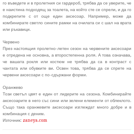
го въведете и в пролетния си гардероб, трябва да се уверите, че
е наистина подходящ за тоалета, на който сте се спрели, и да го
подкрепите с от още един аксесоар. Например, може да
комбинирате светло сините рамки на очилата си с шал на врата
или ръкавици.
Червено
През настоящия пролетно-летен сезон на червените аксесоари
е отредена не основна, а второстепенна роля. А това означава,
че вашата рокля или костюм не трябва да са в контраст с
чантата или обувките ви. Освен това, трябва да се спрете на
червени аксесоари с по-сдържани форми.
Оранжево
Този светъл цвят е един от лидерите на сезона. Комбинирайте
аксесоарите в него със сини или зелени елементи от облеклото.
Също така оранжевите аксесоари изглеждат много добре и в
комбинация с деним.
Източник:
zaneya.com