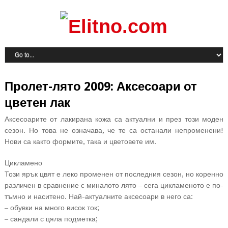
Пролет-лято 2009: Аксесоари от
цветен лак
Аксесоарите от лакирана кожа са актуални и през този моден
сезон. Но това не означава, че те са останали непроменени!
Нови са както формите, така и цветовете им.
Цикламено
Този ярък цвят е леко променен от последния сезон, но коренно
различен в сравнение с миналото лято – сега цикламеното е по-
тъмно и наситено. Най-актуалните аксесоари в него са:
– обувки на много висок ток;
– сандали с цяла подметка;