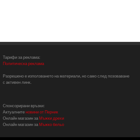
Тарифи за реклама:
Политическа реклама
Разрешено е използването на материали, но само след позоваване
с активен линк.
Спонсорирани връзки:
Актуалните
новини от Перник
Онлайн магазин за
Мъжки дрехи
Онлайн магазин за
Мъжко бельо