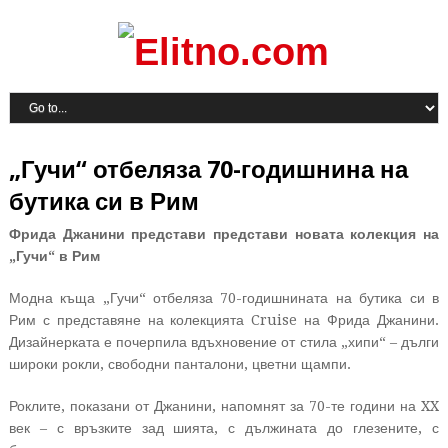
„Гучи“ отбеляза 70-годишнина на
бутика си в Рим
Фрида Джанини представи представи новата колекция на
„Гучи“ в Рим
Модна къща „Гучи“ отбеляза 70-годишнината на бутика си в
Рим с представяне на колекцията Cruise на Фрида Джанини.
Дизайнерката е почерпила вдъхновение от стила „хипи“ – дълги
широки рокли, свободни панталони, цветни щампи.
Роклите, показани от Джанини, напомнят за 70-те години на XX
век – с връзките зад шията, с дължината до глезените, с