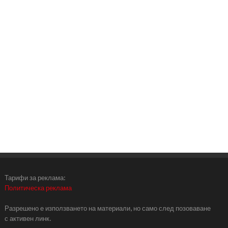
Тарифи за реклама:
Политическа реклама
Разрешено е използването на материали, но само след позоваване
с активен линк.