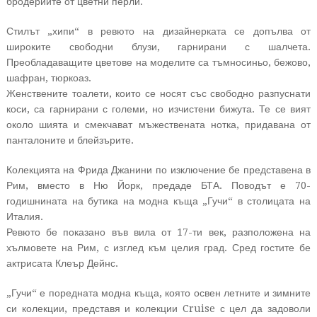
бродериите от цветни перли.
Стилът „хипи“ в ревюто на дизайнерката се допълва от
широките свободни блузи, гарнирани с шалчета.
Преобладаващите цветове на моделите са тъмносиньо, бежово,
шафран, тюркоаз.
Женствените тоалети, които се носят със свободно разпуснати
коси, са гарнирани с големи, но изчистени бижута. Те се вият
около шията и смекчават мъжествената нотка, придавана от
панталоните и блейзърите.
Колекцията на Фрида Джанини по изключение бе представена в
Рим, вместо в Ню Йорк, предаде БТА. Поводът е 70-
годишнината на бутика на модна къща „Гучи“ в столицата на
Италия.
Ревюто бе показано във вила от 17-ти век, разположена на
хълмовете на Рим, с изглед към целия град. Сред гостите бе
актрисата Клеър Дейнс.
„Гучи“ е поредната модна къща, която освен летните и зимните
си колекции, представя и колекции Cruise с цел да задоволи