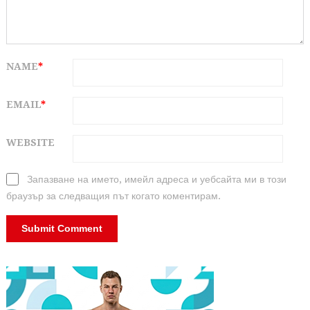
NAME
*
EMAIL
*
WEBSITE
Запазване на името, имейл адреса и уебсайта ми в този
браузър за следващия път когато коментирам.