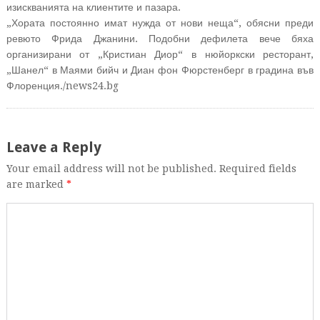
изискванията на клиентите и пазара.
„Хората постоянно имат нужда от нови неща“, обясни преди
ревюто Фрида Джанини. Подобни дефилета вече бяха
организирани от „Кристиан Диор“ в нюйоркски ресторант,
„Шанел“ в Маями бийч и Диан фон Фюрстенберг в градина във
Флоренция./news24.bg
Leave a Reply
Your email address will not be published. Required fields
are marked
*