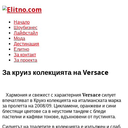
Начало
Шоубизнес
Лайфстайл
Мода
Дестинация
Елитно
За контакт
За проекта
За круиз колекцията на Versace
Хармония и свежест с характерния
Versace
силует
впечатляват в Круиз колекцията на италианската марка
за пролетта на 2008/09. Цикламени, оранжеви и сини
блестящи цветове са в неустоим тандем с бледи
пастелни и кафяви тонове, вдъхновени от пустинята.
Силуетът на тоалетите в колекцията е издължен и слаб,