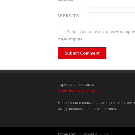
WEBSITE
Запазване на името, имейл адрес
коментирам.
Тарифи за реклама:
Политическа реклама
Разрешено е използването на материали, 
след позоваване с активен линк.
Elitno.com
Copyright © 2026.