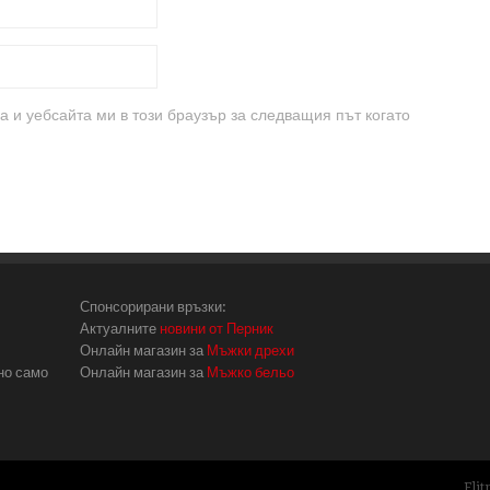
а и уебсайта ми в този браузър за следващия път когато
Спонсорирани връзки:
Актуалните
новини от Перник
Онлайн магазин за
Мъжки дрехи
но само
Онлайн магазин за
Мъжко бельо
Eli