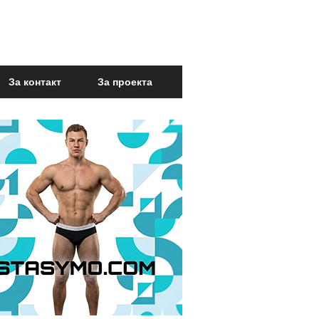
За контакт
За проекта