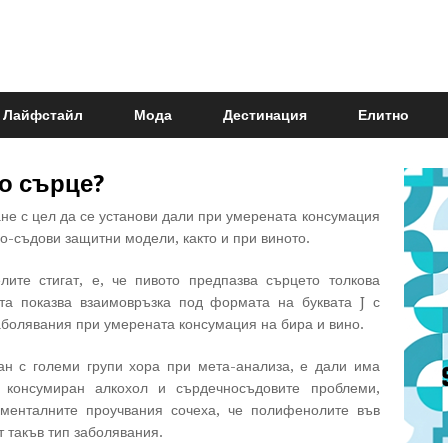
Лайфстайл
Мода
Дестинация
Елитно
во сърце?
не с цел да се установи дали при умерената консумация
о-съдови защитни модели, както и при виното.
лите стигат, е, че пивото предпазва сърцето толкова
ата показва взаимовръзка под формата на буквата J с
болявания при умерената консумация на бира и вино.
ан с големи групи хора при мета-анализа, е дали има
 консумиран алкохол и сърдечносъдовите проблеми,
менталните проучвания сочеха, че полифенолите във
 такъв тип заболявания.