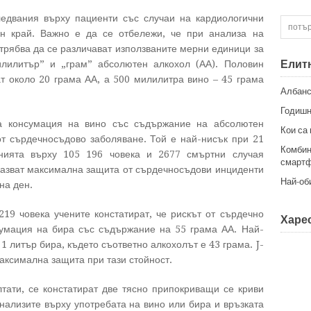
ледвания върху пациенти със случаи на кардиологични
н край. Важно е да се отбележи, че при анализа на
 трябва да се различават използваните мерни единици за
Елит
илилитър” и „грам” абсолютен алкохол (АА). Половин
т около 20 грама АА, а 500 милилитра вино – 45 грама
Албанс
Годишн
на консумация на вино със съдържание на абсолютен
Кои са
от сърдечносъдово заболяване. Той е най-нисък при 21
Комбин
нията върху 105 196 човека и 2677 смъртни случая
смартф
казват максимална защита от сърдечносъдови инциденти
Най-об
на ден.
19 човека учените констатират, че рискът от сърдечно
Харес
умация на бира със съдържание на 55 грама АА. Най-
1 литър бира, където съответно алкохолът е 43 грама. J-
аксимална защита при тази стойност.
тати, се констатират две тясно припокриващи се криви
нализите върху употребата на вино или бира и връзката