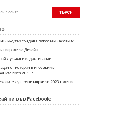
но
ки бижутер създава луксозен часовник
и награди за Дизайн
 най-луксозните дестинации!
ация от история и иновации в
оните през 2023 г.
ичаните луксозни марки за 2023 година
ай ни във Facebook: