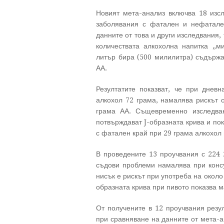
Новият мета-анализ включва 18 изс
заболявания с фатален и нефатале
данните от това и други изследвания,
количествата алкохолна напитка „м
литър бира (500 милилитра) съдържа
АА.
Резултатите показват, че при днев
алкохол 72 грама, намалява рискът 
грама АА. Същевременно изследва
потвърждават J-образната крива и по
с фатален край при 29 грама алкохол 
В проведените 13 проучвания с 224 2
съдови проблеми намалява при конс
нисък е рискът при употреба на около 
образната крива при пивото показва м
От получените в 12 проучвания резул
при сравняване на данните от мета-а