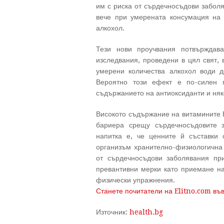
им с риска от сърдечносъдови забол
вече при умерената консумация на 
алкохол.
Тези нови проучвания потвърждав
изследвания, проведени в цял свят, 
умерени количества алкохол води д
Вероятно този ефект е по-силен 
съдържанието на антиоксиданти и няк
Високото съдържание на витамините В
бариера срещу сърдечносъдовите з
напитка е, че ценните й съставки
организъм хранително-физиологична 
от сърдечносъдови заболявания пр
превантивни мерки като приемане на
физически упражнения.
Станете почитатели на Elitno.com въ
Източник:
health.bg