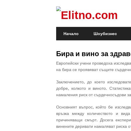
Начало
Шоубизнес
Бира и вино за здра
Европейски учени проведоха изследва
на бира се проявяват същите сърдечн
Заключението, до което изследовате
добре, колкото и виното. Статистик
намаления риск от сърдечносъдови за
Основният въпрос, който бе изследв
връзка между количеството и вида
причиняващи смърт. Досега експери
винените деривати намаляват риска от