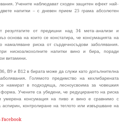
явания. Учените наблюдават сходен защитен ефект най-
двете напитки – с дневен прием 25 грама абсолютен
ат резултатите от предишни над 34 мета-анализи и
въз основа на които се констатира, че консумацията на
о намаляване риска от сърдечносъдови заболявания.
при нискоалкохолните напитки вино и бира, поради
ои витамини.
6, В9 и В12 в бирата може да служи като допълнителна
аболявания. Голямото предимство на кехлибарената
 се намират в подходяща, лесноусвоима за човешкия
форма. Учените са убедени, че редуцирането на риска
и умерена консумация на пиво и вино е сравнимо с
 аспирин, контролиране на теглото или извършване на
в Facebook