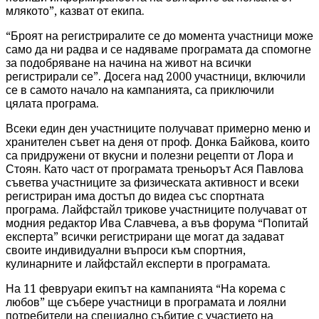
млякото”, казват от екипа.
“Броят на регистриралите се до момента участници може
само да ни радва и се надяваме програмата да спомогне
за подобряване на начина на живот на всички
регистрирали се”. Досега над 2000 участници, включили
се в самото начало на кампанията, са приключили
цялата програма.
Всеки един ден участниците получават примерно меню и
хранителен съвет на деня от проф. Донка Байкова, които
са придружени от вкусни и полезни рецепти от Лора и
Стоян. Като част от програмата треньорът Ася Павлова
съветва участниците за физическата активност и всеки
регистриран има достъп до видеа със спортната
програма. Лайфстайл трикове участниците получават от
модния редактор Ива Славчева, а във форума “Попитай
експерта” всички регистрирани ще могат да задават
своите индивидуални въпроси към спортния,
кулинарните и лайфстайл експерти в програмата.
На 11 февруари екипът на кампанията “На корема с
любов” ще събере участници в програмата и лоялни
потребители на специално събитие с участието на