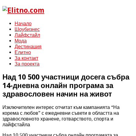
Начало
Шоубизнес
Лайфстайл
Мода
Дестинация
Елитно
За контакт
За проекта
Над 10 500 участници досега събра
14-дневна онлайн програма за
здравословен начин на живот
Изключителен интерес отчитат към кампанията “На
корема с любов” с ежедневни съвети в областта на
здравословното хранене, готварството, спорта и
лайфстайла
Над 10 500 участници събра онлайн програмата за