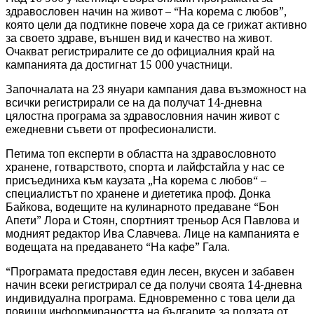
здравословен начин на живот – “На корема с любов”,
която цели да подтикне повече хора да се грижат активно
за своето здраве, външен вид и качество на живот.
Очакват регистриралите се до официалния край на
кампанията да достигнат 15 000 участници.
Започналата на 23 януари кампания дава възможност на
всички регистрирали се на да получат 14-дневна
цялостна програма за здравословния начин живот с
ежедневни съвети от професионалисти.
Петима топ експерти в областта на здравословното
хранене, готварството, спорта и лайфстайла у нас се
присъединиха към каузата „На корема с любов“ –
специалистът по хранене и диететика проф. Донка
Байкова, водещите на кулинарното предаване “Бон
Апети” Лора и Стоян, спортният треньор Ася Павлова и
модният редактор Ива Славчева. Лице на кампанията е
водещата на предаването “На кафе” Гала.
“Програмата предоставя един лесен, вкусен и забавен
начин всеки регистрирал се да получи своята 14-дневна
индивидуална програма. Едновременно с това цели да
повиши информираността на българите за ползата от