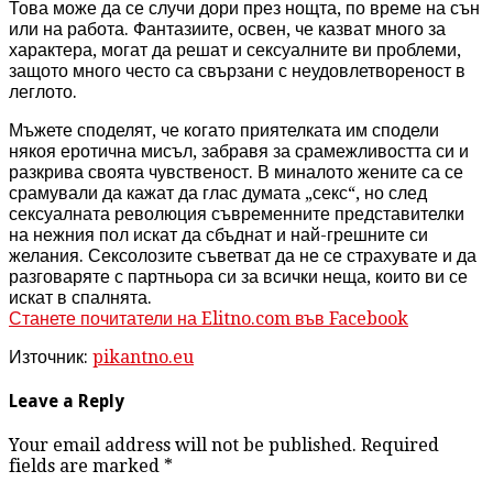
Това може да се случи дори през нощта, по време на сън
или на работа. Фантазиите, освен, че казват много за
характера, могат да решат и сексуалните ви проблеми,
защото много често са свързани с неудовлетвореност в
леглото.
Мъжете споделят, че когато приятелката им сподели
някоя еротична мисъл, забравя за срамежливостта си и
разкрива своята чувственост. В миналото жените са се
срамували да кажат да глас думата „секс“, но след
сексуалната революция съвременните представителки
на нежния пол искат да сбъднат и най-грешните си
желания.
Сексолозите съветват да не се страхувате и да
разговаряте с партньора си за всички неща, които ви се
искат в спалнята.
Станете почитатели на Elitno.com във Facebook
Източник:
pikantno.eu
Leave a Reply
Your email address will not be published. Required
fields are marked
*