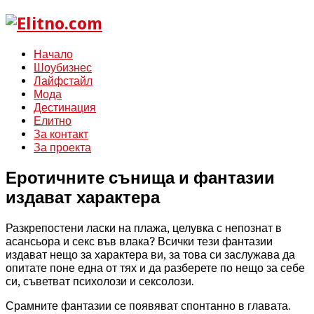
Начало
Шоубизнес
Лайфстайл
Мода
Дестинация
Елитно
За контакт
За проекта
Еротичните сънища и фантазии
издават характера
Разкрепостени ласки на плажа, целувка с непознат в
асансьора и секс във влака? Всички тези фантазии
издават нещо за характера ви, за това си заслужава да
опитате поне една от тях и да разберете по нещо за себе
си, съветват психолози и сексолози.
Срамните фантазии се появяват спонтанно в главата.