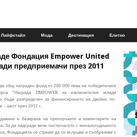
Лайфстайл
Мода
Дестинация
Елитно
даде Фондация Empower United
ади предприемачи през 2011
е общ награден фонд от 200 000 лева на победителите
курса “Награда EMPOWER за изключителни млади
е бъде разпределен за финансирането на двойно по-
 – шест през 2011 г.
даване е базирана на препоръките и коментарите на
са. За да надгради вече постигнатото с миналогодишното
рса, Фондацията се стреми да се вслушва и съобразява с