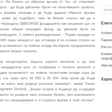
о. На базата на обратна връзка от тях, се открояват
рса – да бъде увеличен броят на печелившите проекти,
по размер награди и да бъде дадена обратна връзка
– какво да подобрят, така че бизнес планът им да е
Елит
а Наградата EMPOWER фондацията взе решение ще се
запази общия награден фонд, да увеличи броя на
Албанс
наградите. С новото разпределение – Първа награда от
 000 лева, конкурсът ще отговори в по-голяма степен на
Годишн
де възможност на повече млади български предприемачи
Кои са
воите бизнес проекти.
Комбин
смартф
им концепцията, защото нашето желание е да сме
Най-об
кандидатите като се съобразим с техните желания и
адем възможност на повече талантливи млади хора да
е със суми като 50 000 и 30 000 лева може да бъде
Харес
, за което има редица успешни примери”, заяви Томас
mpower United. „Бихме искали в бъдеще да създадем
които са развили своя успешен бизнес, без класирането
ия по награждаване е и първата крачка в тази посока”,