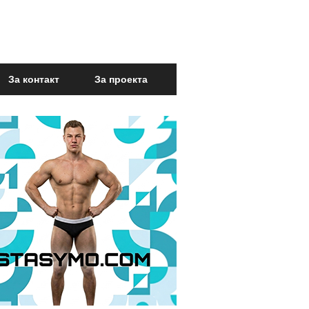
За контакт
За проекта