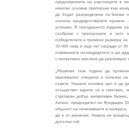
предложенията на участниците в нег
няколко основни препоръки към конку
да бъдат разпределени по-близки 
относно кандидатствалите проекти 
успешен.
В тазгодишното издание н
съобрази с препоръките и като 
победителите и промени размера на 
50 000 лева и още пет награди от 30
очакванията на кандидатите и ще да
с иновативно мислене да реализират с
„Решихме тази година да промен
максимално отворени и полезни на 
съвети. Нашата основна цел е да д
осъществят идеите си и смятаме, ч
стартиран добър иновативен бизнес
Хигинс, председател на Фондация E
общност на печелившите в конкурса, 
да е от значение. Новата ни концепц
допълни той.