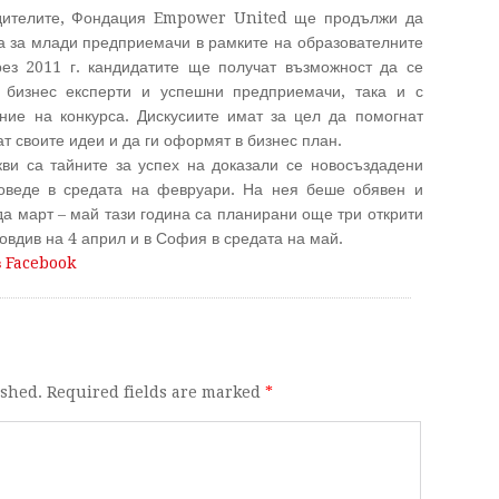
дителите, Фондация Empower United ще продължи да
са за млади предприемачи в рамките на образователните
рез 2011 г. кандидатите ще получат възможност да се
 бизнес експерти и успешни предприемачи, така и с
ние на конкурса. Дискусиите имат за цел да помогнат
т своите идеи и да ги оформят в бизнес план.
ви са тайните за успех на доказали се новосъздадени
оведе в средата на февруари. На нея беше обявен и
ода март – май тази година са планирани още три открити
ловдив на 4 април и в София в средата на май.
в Facebook
ished. Required fields are marked
*