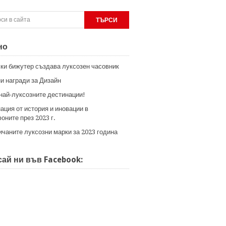
но
ки бижутер създава луксозен часовник
и награди за Дизайн
 най-луксозните дестинации!
ация от история и иновации в
оните през 2023 г.
ичаните луксозни марки за 2023 година
ай ни във Facebook: