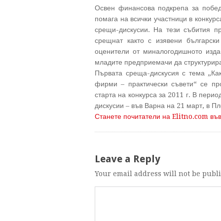
Освен финансова подкрепа за побе
помага на всички участници в конкур
срещи-дискусии. На тези събития п
срещнат както с изявени български
оценители от миналогодишното изда
младите предприемачи да структурира
Първата среща-дискусия с тема „Как
фирми – практически съвети“ се пр
старта на конкурса за 2011 г. В пери
дискусии – във Варна на 21 март, в П
Станете почитатели на Elitno.com въ
Leave a Reply
Your email address will not be publ