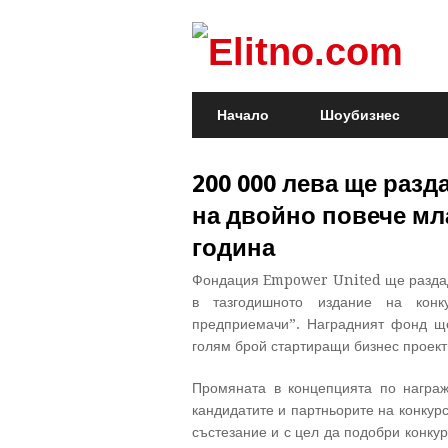
Начало
Шоубизнес
200 000 лева ще раз
на двойно повече мл
година
Фондация Empower United ще раздад
в тазгодишното издание на кон
предприемачи”. Наградният фонд щ
голям брой стартиращи бизнес проекти
Промяната в концепцията по награж
кандидатите и партньорите на конкур
състезание и с цел да подобри конку