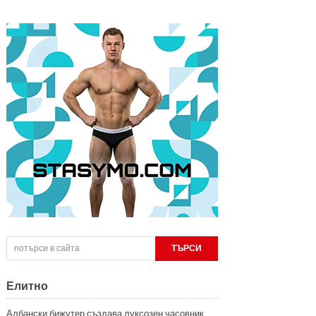
Елитно
Албански бижутер създава луксозен часовник