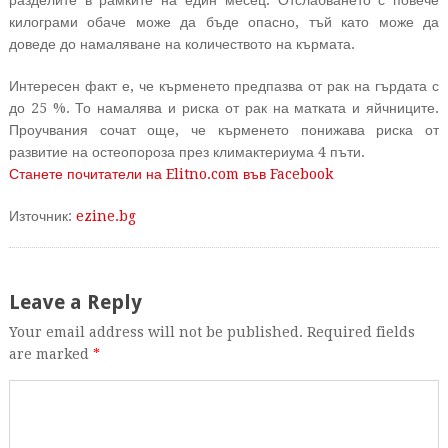
разделите в рамките на един месец. Отслабването с повече
килограми обаче може да бъде опасно, тъй като може да
доведе до намаляване на количеството на кърмата.
Интересен факт е, че кърменето предпазва от рак на гърдата с
до 25 %. То намалява и риска от рак на матката и яйчниците.
Проучвания сочат още, че кърменето понижава риска от
развитие на остеопороза през климактериума 4 пъти.
Станете почитатели на Elitno.com във Facebook
Източник:
ezine.bg
Leave a Reply
Your email address will not be published. Required fields
are marked
*