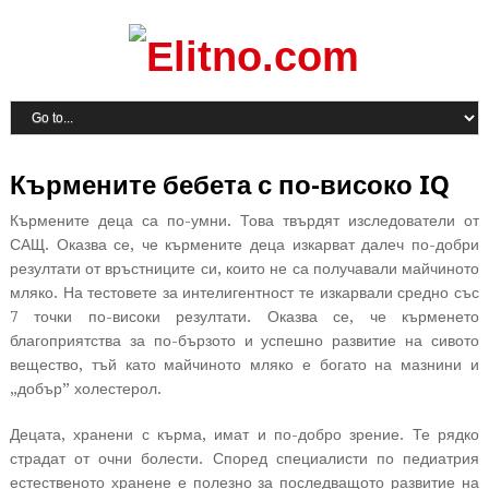
Кърмените бебета с по-високо IQ
Кърмените деца са по-умни. Това твърдят изследователи от
САЩ. Оказва се, че кърмените деца изкарват далеч по-добри
резултати от връстниците си, които не са получавали майчиното
мляко. На тестовете за интелигентност те изкарвали средно със
7 точки по-високи резултати. Оказва се, че кърменето
благоприятства за по-бързото и успешно развитие на сивото
вещество, тъй като майчиното мляко е богато на мазнини и
„добър” холестерол.
Децата, хранени с кърма, имат и по-добро зрение. Те рядко
страдат от очни болести. Според специалисти по педиатрия
естественото хранене е полезно за последващото развитие на