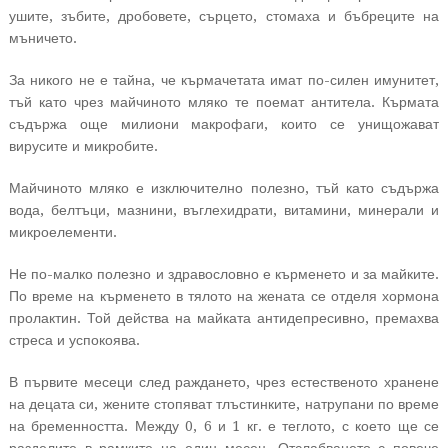
ушите, зъбите, дробовете, сърцето, стомаха и бъбреците на
мъничето.
За никого не е тайна, че кърмачетата имат по-силен имунитет,
тъй като чрез майчиното мляко те поемат антитела. Кърмата
съдържа още милиони макрофаги, които се унищожават
вирусите и микробите.
Майчиното мляко е изключително полезно, тъй като съдържа
вода, белтъци, мазнини, въглехидрати, витамини, минерали и
микроелементи.
Не по-малко полезно и здравословно е кърменето и за майките.
По време на кърменето в тялото на жената се отделя хормона
пролактин. Той действа на майката антидепресивно, премахва
стреса и успокоява.
В първите месеци след раждането, чрез естественото хранене
на децата си, жените стопяват тлъстинките, натрупани по време
на бременността. Между 0, 6 и 1 кг. е теглото, с което ще се