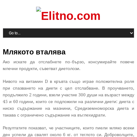
Млякото вталява
Ако искате да отслабнете по-бързо, консумирайте повече
млечни продукти, съветват диетолози.
Нивото на витамин D в кръвта също играе положителна роля
при спазването на диети с цел отслабване. В проучването,
продължило 2 години, взели участие 300 души на възраст между
45 и 60 години, които се подложили на различни диети: диета с
ниско съдържание на мазнини, Средиземноморска диета и
такава с ограничено съдържание на въглехидрати.
Резултатите показват, че участниците, които пиели мляко всеки
ден успели да свалят около 6 кг. от теглото си. Доброволците,