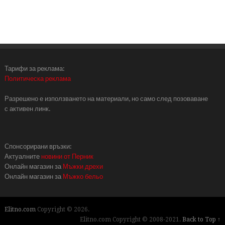
Тарифи за реклама:
Политическа реклама
Разрешено е използването на материали, но само след позоваване
с активен линк.
Спонсорирани връзки:
Актуалните
новини от Перник
Онлайн магазин за
Мъжки дрехи
Онлайн магазин за
Мъжко бельо
Elitno.com
Copyright © 2026.
Elitno.com Copyright © 2008-2021.
Back to Top ↑