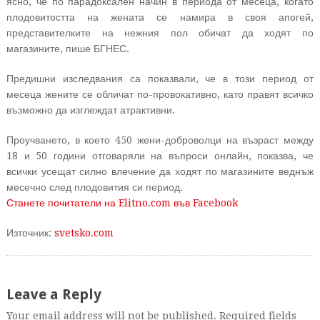
ясно, че по парадоксален начин в периода от месеца, когато
плодовитостта на жената се намира в своя апогей,
представителките на нежния пол обичат да ходят по
магазините, пише БГНЕС.
Предишни изследвания са показвали, че в този период от
месеца жените се обличат по-провокативно, като правят всичко
възможно да изглеждат атрактивни.
Проучването, в което 450 жени-доброволци на възраст между
18 и 50 години отговаряли на въпроси онлайн, показва, че
всички усещат силно влечение да ходят по магазините веднъж
месечно след плодовития си период.
Станете почитатели на Elitno.com във Facebook
Източник:
svetsko.com
Leave a Reply
Your email address will not be published. Required fields