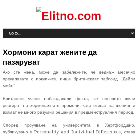
Хормони карат жените да
пазаруват
Ако сте жена, може да забележите, че веднъж месечно
прекалявате с покупките, пише британският таблоид „Дейли
мейл“.
Британски учени наблюдавали факта, че повечето жени
реагират на хормоналните промени, като отиват на шопинг и
взимат не много разумни решения в предменструалния период.
Според проучване на университета в Хертфордшир,
публикувано в Personality and Individual Differences, става