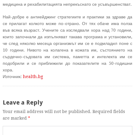
медицина и рехабилитацията непрекъснато се усъвършенстват.
Най-добре е антиейджинг стратегиите и практики за здраве да
се прилагат колкото може по-отрано. От тях обаче има полза
във всяка възраст. Учените са изследвали хора над 70 години,
които започнали да изпълняват такава програма и установили,
че след няколко месеца организмът им се е подмладил поне с
10 години. Нивото на колагена в кожата им, състоянието на
сърдечно-съдовата им система, паметта и интелекта им се
подобрили и се приближили до показателите на 50-годишни
хора.
Източник:
health.bg
Leave a Reply
Your email address will not be published. Required fields
are marked
*