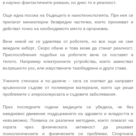
в научно-фантастичните романи, но днес то е реалност.
Още една посока на бъдещето е нанотехнологията. При нея се
прилагат миниатюрни безвредни частички, които проникват и
действат точно на необходимото място в организма.
Вече никой не се удивлява от роботите, но все още не сме
виждали киборг. Скоро обаче и това може да станат реалност.
Приспособления подобни на роботите вече се поставят в
тялото. Например електронните устройства, които заместват
вътрешното ухо, или изкуствените тазобедрени и други стави.
Учените стигнаха и по-далече – сега се опитват да направят
кръвоносни съдове от полимерни материали, което ще реши
проблемите с атеросклерозата и съдовите заболявания.
През последните години медиците се убедиха, че без
ежедневно движение поддържането на здравето и младостта е
невъзможно. Появиха се различни методики, които помагат на
хората чрез физическата активност да решават
психологическите и физическите си проблеми. Спортната