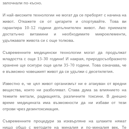
започнали по-късно.
И най-високите технологии не могат да се преборят с начина на
живот. Откажете се от цигарите и спортувайте. Това ви
гарантира 10-12 години допълнителен живот. Ако приемате
достатъчно витамини и необходимите микроелементи,
удължавате живота си с още толкова.
Съвременните медицински технологии могат да продължат
младостта с още 15-30 години! И накрая, природосъобразното
хранене ще осигури още цели 35-70 години. Това означава, че
е възможно човешкият живот да се удължи с десетилетия.
Известно е, че цял живот организмът ни е атакуван от вредни
вещества, които ни разболяват. Става дума за влиянието на
тежките метали, радиацията, различните токсини. В днешно
време медицината има възможности да ни избави от тези
отрови чрез дезинтоксикация.
Съвременните процедури за изхвърляне на шлаките нямат
нищо общо с методите на миналия и по-миналия век. Те