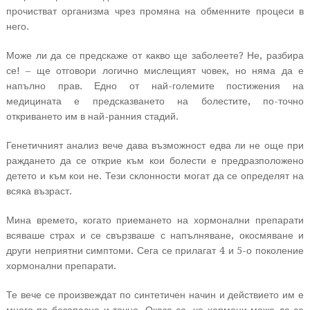
прочистват организма чрез промяна на обменните процеси в
него.
Може ли да се предскаже от какво ще заболеете? Не, разбира
се! – ще отговори логично мислещият човек, но няма да е
напълно прав. Едно от най-големите постижения на
медицината е предсказването на болестите, по-точно
откриването им в най-ранния стадий.
Генетичният анализ вече дава възможност едва ли не още при
раждането да се открие към кои болести е предразположено
детето и към кои не. Тези склонности могат да се определят на
всяка възраст.
Мина времето, когато приемането на хормонални препарати
всяваше страх и се свързваше с напълняване, окосмяване и
други неприятни симптоми. Сега се прилагат 4 и 5-о поколение
хормонални препарати.
Те вече се произвеждат по синтетичен начин и действието им е