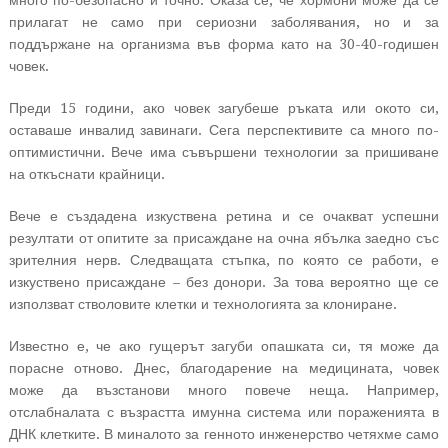
много по-безопасно и точно. Оказа се, че хормони може да се
прилагат не само при сериозни заболявания, но и за
поддържане на организма във форма като на 30-40-годишен
човек.
Преди 15 години, ако човек загубеше ръката или окото си,
оставаше инвалид завинаги. Сега перспективите са много по-
оптимистични. Вече има съвършени технологии за пришиване
на откъснати крайници.
Вече е създадена изкуствена ретина и се очакват успешни
резултати от опитите за присаждане на очна ябълка заедно със
зрителния нерв. Следващата стъпка, по която се работи, е
изкуствено присаждане – без донори. За това вероятно ще се
използват стволовите клетки и технологията за клониране.
Известно е, че ако гущерът загуби опашката си, тя може да
порасне отново. Днес, благодарение на медицината, човек
може да възстанови много повече неща. Например,
отслабналата с възрастта имунна система или пораженията в
ДНК клетките. В миналото за генното инженерство четяхме само