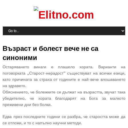
Възраст и болест вече не са
синоними
Остаряването винаги е плашело хората. Варианти на
поговорката „Старост-нерадост” съществуват на всички езици,
като причината за страха от годините е най-вече влошаването
на здравето.
Обяснението, че болежките се дължат на възрастта, звучат така
убедително, че хората благодарят на Бога за малкото
преживени дни без болки.
Едва през последните години се разбра, че старостта може да
се отложи, и то с напълно научни методи.