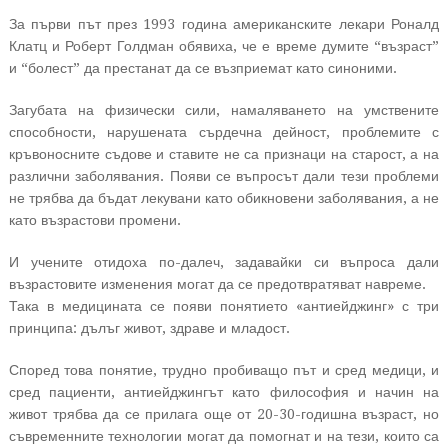
За първи път през 1993 година американските лекари Роналд
Клатц и Роберт Голдман обявиха, че е време думите “възраст”
и “болест” да престанат да се възприемат като синоними.
Загубата на физически сили, намаляването на умствените
способности, нарушената сърдечна дейност, проблемите с
кръвоносните съдове и ставите не са признаци на старост, а на
различни заболявания. Появи се въпросът дали тези проблеми
не трябва да бъдат лекувани като обикновени заболявания, а не
като възрастови промени.
И учените отидоха по-далеч, задавайки си въпроса дали
възрастовите изменения могат да се предотвратяват навреме.
Така в медицината се появи понятието «антиейджинг» с три
принципа: дълъг живот, здраве и младост.
Според това понятие, трудно пробиващо път и сред медици, и
сред пациенти, антиейджингът като философия и начин на
живот трябва да се прилага още от 20-30-годишна възраст, но
съвременните технологии могат да помогнат и на тези, които са