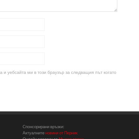
а и уебсайта ми в този браузър за следващия път когато
Спонсорирани връзки:
Актуалните
новини от Перник