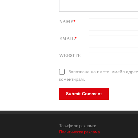
NAME
*
EMAIL
*
WEBSITE
Запазване на името, имейл адрес
коментирам.
Тарифи за реклама:
Политическа реклама