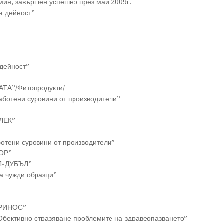
мин, завършен успешно през май 2009г.
а дейност”
 дейност”
ТА”/Фитопродукти/
аботени суровини от производители”
ЛЕК”
отени суровини от производители”
ОР”
АЛ-ДУБЪЛ”
а чужди образци”
ПРИНОС”
ективно отразяване проблемите на здравеопазването”