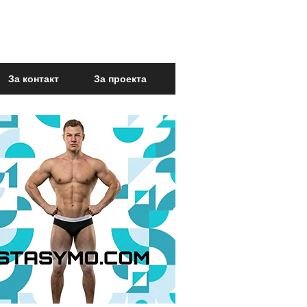
За контакт
За проекта