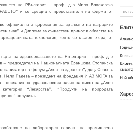
азването на РБългария – проф. д-р Мила Власковска
РАВЕТО” и се срещна с представители на фирми от
ше официалната церемония за връчване на наградите
Елит
тен знак” и Диплома за съществен принос в областта на
рмацевтичната технология, която се състоя вчера, от
Албанс
Годишн
Кои са
стърът на здравеопазването на РБългария – проф. д-р
в – председател на Националната Браншова Стопанска
Комбин
организатор на форум „Алея на здравето”, доц. Спасов,
смартф
в, Нели Радева – президент на фондация И АЗ МОГА за
Най-об
 – посланик на здравословния начин на живот на „Алея
категории “Лекарства”, “Продукти на природата
Харес
принос” получиха:
работване на лабораторен вариант на промишлено