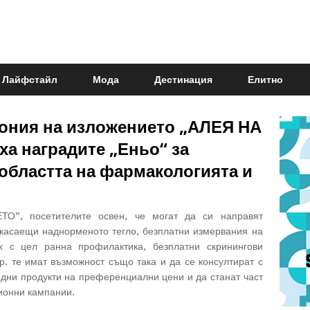
Лайфстайл
Мода
Дестинация
Елитно
ония на изложението „АЛЕЯ НА
а наградите „Еньо“ за
областта на фармакологията и
О”, посетителите освен, че могат да си направят
касаещи наднорменото тегло, безплатни измервания на
х с цел ранна профилактика, безплатни скринингови
р. те имат възможност също така и да се консултират с
одни продукти на преференциални цени и да станат част
ионни кампании.