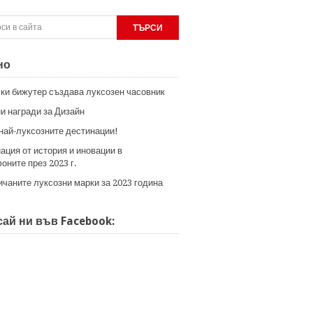
но
ки бижутер създава луксозен часовник
и награди за Дизайн
 най-луксозните дестинации!
ация от история и иновации в
оните през 2023 г.
ичаните луксозни марки за 2023 година
ай ни във Facebook: