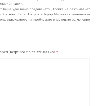
ник ”24 часа”.
о” беше удостоено предаването „Тройка на разсъмване”
 Златкова, Кирил Петров и Тодор Милиев за кампанията
популяризирането на проблемите и методите за лечение
ished. Required fields are marked
*