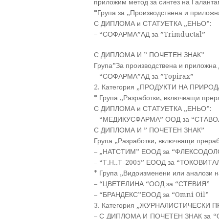
приложим метод за синтез на Галанта
*Група за „Производствена и приложн
С ДИПЛОМА и СТАТУЕТКА „ЕНЬО”:
– “СОФАРМА”АД за ”Trimductal”
С ДИПЛОМА И ” ПОЧЕТЕН ЗНАК”
Група”За производствена и приложна
– “СОФАРМА”АД за ”Topirax”
2. Категория „ПРОДУКТИ НА ПРИРОДА
* Група „Разработки, включващи прер
С ДИПЛОМА и СТАТУЕТКА „ЕНЬО”:
– “МЕДИКУСФАРМА” ООД за “СТАВО
С ДИПЛОМА И ” ПОЧЕТЕН ЗНАК”
Група „Разработки, включващи прераб
– „НАТСТИМ” ЕООД за “ФЛЕКСОДОЛ
– “Т.Н..Т-2005” ЕООД за “ТОКОВИТ
* Група „Видоизменени или аналози н
– “ЦВЕТЕЛИНА “ООД за “СТЕВИЯ”
– “БРАНДЕКС”ЕООД за “Omni Oil”
3. Категория „ЖУРНАЛИСТИЧЕСКИ 
– С ДИПЛОМА И ПОЧЕТЕН ЗНАК за “Об