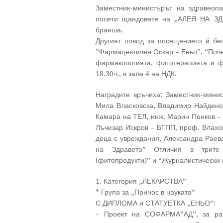
Заместник-министърът на здравеоп
посети щандовете на „АЛЕЯ НА ЗД
бранша.
Другият повод за посещението й бе
”Фармацевтичен Оскар – Еньо”, “Поче
фармакологията, фитотерапията и фа
18.30ч., в зала 4 на НДК.
Наградите връчиха: Заместник-мини
Мила Власковска, Владимир Найдено
Камара на ТЕЛ, инж. Марин Пенков – 
Лъчезар Искров – БТПП, проф. Влахо
деца с увреждания, Александра Раева
на Здравето” Отличия в трите 
(фитопродукти)” и “Журналистически 
1. Категория „ЛЕКАРСТВА”
* Група за „Принос в науката”
С ДИПЛОМА и СТАТУЕТКА „ЕНЬО”:
– Проект на СОФАРМА”АД”, за раз