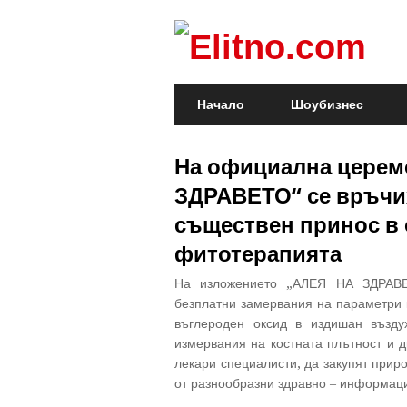
Начало
Шоубизнес
На официална церем
ЗДРАВЕТО“ се връчих
съществен принос в 
фитотерапията
На изложението „АЛЕЯ НА ЗДРАВЕТ
безплатни замервания на параметри 
въглероден оксид в издишан възду
измервания на костната плътност и д
лекари специалисти, да закупят прир
от разнообразни здравно – информац