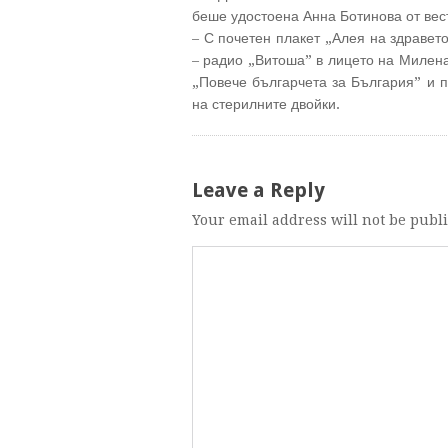
беше удостоена Анна Ботинова от вест
– С почетен плакет „Алея на здравет
– радио „Витоша” в лицето на Милена
„Повече българчета за България” и 
на стерилните двойки.
Leave a Reply
Your email address will not be publ