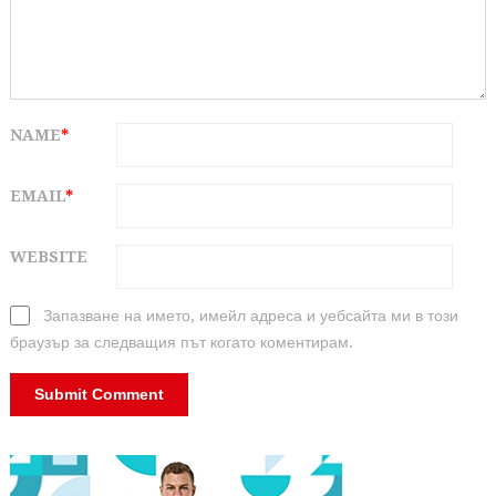
NAME
*
EMAIL
*
WEBSITE
Запазване на името, имейл адреса и уебсайта ми в този
браузър за следващия път когато коментирам.