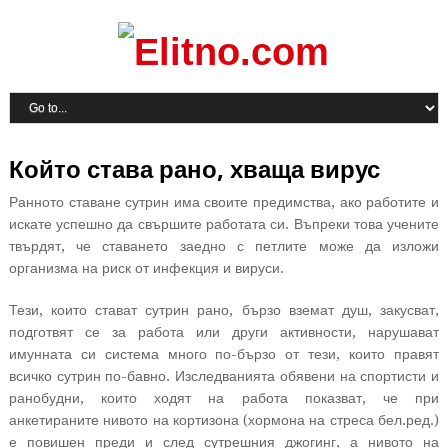
Който става рано, хваща вирус
Ранното ставане сутрин има своите предимства, ако работите и
искате успешно да свършите работата си. Въпреки това учените
твърдят, че ставането заедно с петлите може да изложи
организма на риск от инфекция и вируси.
Тези, които стават сутрин рано, бързо вземат душ, закусват,
подготвят се за работа или други активности, нарушават
имунната си система много по-бързо от тези, които правят
всичко сутрин по-бавно. Изследванията обявени на спортисти и
ранобудни, които ходят на работа показват, че при
анкетираните нивото на кортизона (хормона на стреса бел.ред.)
е повишен преди и след сутрешния джогинг, а нивото на