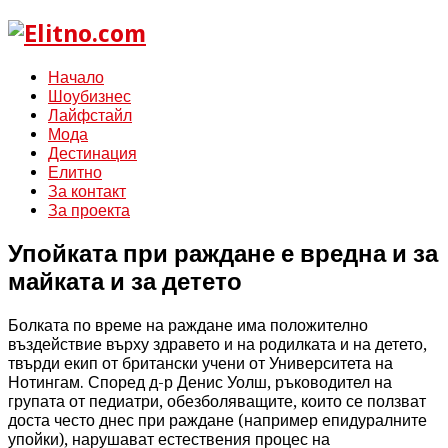
Начало
Шоубизнес
Лайфстайл
Мода
Дестинация
Елитно
За контакт
За проекта
Упойката при раждане е вредна и за
майката и за детето
Болката по време на раждане има положително
въздействие върху здравето и на родилката и на детето,
твърди екип от британски учени от Университета на
Нотингам. Според д-р Денис Уолш, ръководител на
групата от педиатри, обезболяващите, които се ползват
доста често днес при раждане (например епидуралните
упойки), нарушават естествения процес на