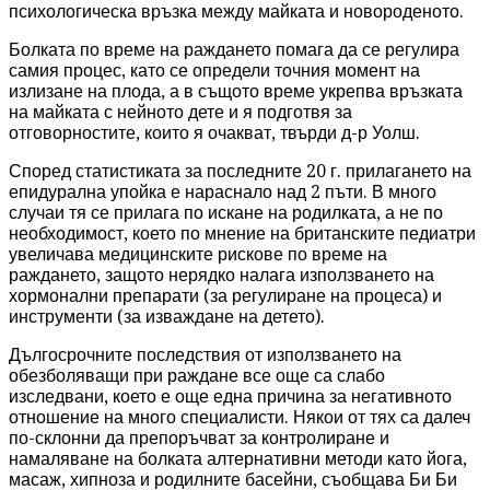
психологическа връзка между майката и новороденото.
Болката по време на раждането помага да се регулира
самия процес, като се определи точния момент на
излизане на плода, а в същото време укрепва връзката
на майката с нейното дете и я подготвя за
отговорностите, които я очакват, твърди д-р Уолш.
Според статистиката за последните 20 г. прилагането на
епидурална упойка е нараснало над 2 пъти. В много
случаи тя се прилага по искане на родилката, а не по
необходимост, което по мнение на британските педиатри
увеличава медицинските рискове по време на
раждането, защото нерядко налага използването на
хормонални препарати (за регулиране на процеса) и
инструменти (за изваждане на детето).
Дългосрочните последствия от използването на
обезболяващи при раждане все още са слабо
изследвани, което е още една причина за негативното
отношение на много специалисти. Някои от тях са далеч
по-склонни да препоръчват за контролиране и
намаляване на болката алтернативни методи като йога,
масаж, хипноза и родилните басейни, съобщава Би Би