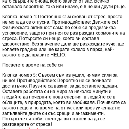
като свършите онова, което зависи от вас. Всичко
останало вероятно, така или иначе, е в нечии други ръце.
Клопка номер 4: Постоянно съм скован от стрес, просто
не мога да се отпусна. Противодействие: Движете се!
Физическата активност сама по себе си предизвиква
успокоение, защото при нея се разграждат хормоните на
стреса. Потърсете си нещо, което ви доставя
удоволствие, без значение дали ще разхождате куче, ще
копаете градина или ще карате колело в парка, най-
важното е да правите НЕЩО.
Посветете време на себе си
Клопка номер 5: Съвсем съм изпушил, нямам сили за
нищо! Противодействие: Вероятно не си почивате
достатъчно. Паузите са важни, за да останете здрави.
Оставете работата си на мира за няколко минути и
гледайте да почерпите нова енергия: вгледайте се в
облаците, в природата, която ви заобикаля. Почивките са
важно нещо и по време на отпуск или през уикенда: не
запълвайте дните си със срещи и ангажименти.
Потърсете си хоби, което да ви позволява да се
разтоварите от стреса!