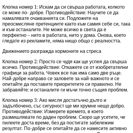
Клопка номер 1: Искам да си свърша работата, колкото
се може по- добре. Противодействие: Научете се да
намалявате очакванията си. Подложете на
преосмисляне претенциите както към самия себе си, така
и към останалите. Не може всичко в света да е
перфектно – нито в работата, нито у дома. Онова, което
гледате из рекламите, няма нищо общо с реалността.
Движението разгражда хормоните на стреса
Клопка номер 2: Просто се чудя как ще успея да свърша
всичко. Противодействие: Откажете се от изобретателни
графици за работа. Човек все пак има само две ръце.
Най-добре направо се заловете за най-важното и се
опитайте да поставите приоритетите си правилно. Не
забравяйте: и останалите ги мъчи точно същия проблем.
Клопка номер 3: Ако мисля достатъчно дълго и
задълбочено, със сигурност ще ми хрумне нещо добро.
Противодействие: Измерете времето, в което
размишлявате по даден проблем. Скоро ще усетите, че
пилеете доста време, без да постигате забележим
резултат. По-добре се опитайте да се намесите активно