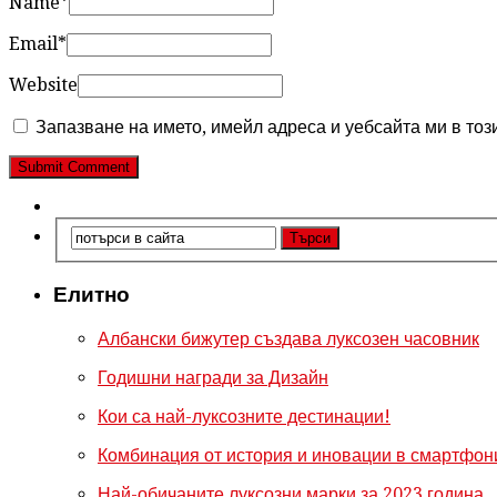
Name
*
Email
*
Website
Запазване на името, имейл адреса и уебсайта ми в тоз
Елитно
Албански бижутер създава луксозен часовник
Годишни награди за Дизайн
Кои са най-луксозните дестинации!
Комбинация от история и иновации в смартфони
Най-обичаните луксозни марки за 2023 година