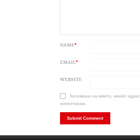
NAME
*
EMAIL
*
WEBSITE
Запазване на името, имейл адрес
коментирам.