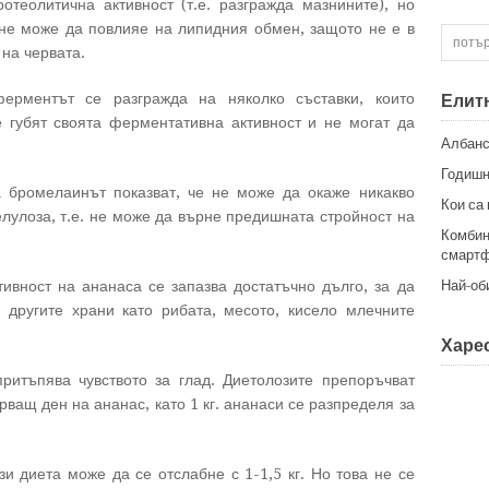
теолитична активност (т.е. разгражда мазнините), но
 не може да повлияе на липидния обмен, защото не е в
на червата.
ерментът се разгражда на няколко съставки, които
Елит
е губят своята ферментативна активност и не могат да
Албанс
Годишн
а бромелаинът показват, че не може да окаже никакво
Кои са
лулоза, т.е. не може да върне предишната стройност на
Комбин
смартф
ивност на ананаса се запазва достатъчно дълго, за да
Най-об
 другите храни като рибата, месото, кисело млечните
Харес
ритъпява чувството за глад. Диетолозите препоръчват
ващ ден на ананас, като 1 кг. ананаси се разпределя за
 диета може да се отслабне с 1-1,5 кг. Но това не се