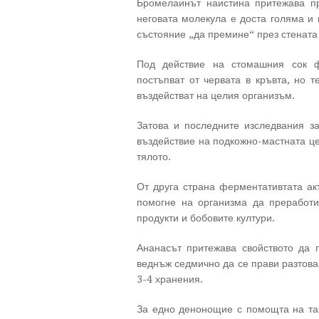
Бромелаинът наистина притежава про
неговата молекула е доста голяма и
състояние „да премине“ през стената 
Под действие на стомашния сок ф
постъпват от червата в кръвта, но т
въздействат на целия организъм.
Затова и последните изследвания з
въздействие на подкожно-мастната це
тялото.
От друга страна ферментативтата акт
помогне на организма да преработи
продукти и бобовите култури.
Ананасът притежава свойството да п
веднъж седмично да се прави разтовар
3-4 хранения.
За едно денонощие с помощта на тази