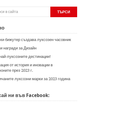
но
ки бижутер създава луксозен часовник
и награди за Дизайн
 най-луксозните дестинации!
ация от история и иновации в
оните през 2023 г.
ичаните луксозни марки за 2023 година
ай ни във Facebook: