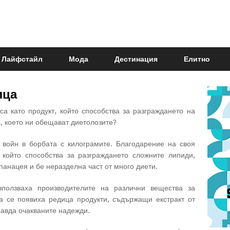
Лайфстайл
Мода
Дестинация
Елитно
лца
а като продукт, който способства за разграждането на
а, което ни обещават диетолозите?
 войн в борбата с килограмите. Благодарение на своя
 който способства за разграждането сложните липиди,
панацея и бе неразделна част от много диети.
зползваха производителите на различни вещества за
а се появиха редица продукти, съдържащи екстракт от
равда очакваните надежди.