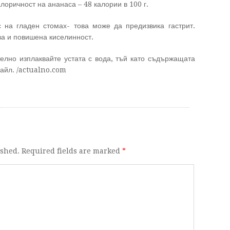
лоричност на ананаса – 48 калории в 100 г.
 на гладен стомах- това може да предизвика гастрит.
ва и повишена киселинност.
елно изплаквайте устата с вода, тъй като съдържащата
майл. /actualno.com
ished. Required fields are marked
*