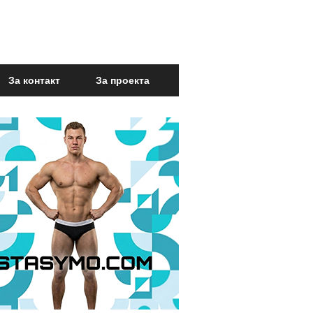
За контакт
За проекта