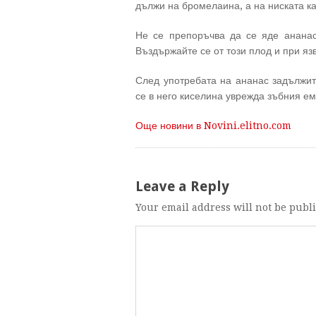
дължи на бромелаина, а на ниската ка
Не се препоръчва да се яде ананас
Въздържайте се от този плод и при яз
След употребата на ананас задължит
се в него киселина уврежда зъбния е
Още новини в Novini.elitno.com
Leave a Reply
Your email address will not be publ