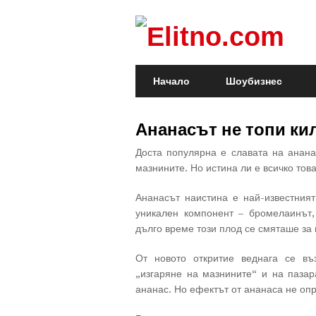
Начало
Шоубизнес
Ананасът не топи ки
Доста популярна е славата на ананас
мазнините. Но истина ли е всичко тов
Ананасът наистина е най-известният
уникален компонент – бромелаинът,
дълго време този плод се смяташе за 
От новото откритие веднага се въ
„изгаряне на мазнините“ и на пазар
ананас. Но ефектът от ананаса не оп