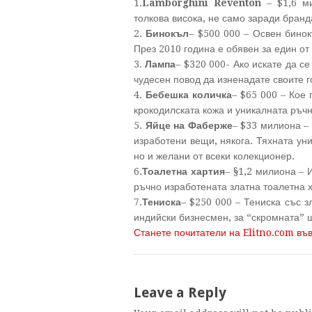
1.
Lamborghini Reventon
– $1,6 ми
толкова висока, не само заради бранда
2.
Бинокъл
– $500 000 – Освен бинок
През 2010 година е обявен за един от
3.
Лампа
– $320 000- Ако искате да с
чудесен повод да изненадате своите г
4.
Бебешка количка
– $65 000 – Кое 
крокодилската кожа и уникалната ръчн
5.
Яйце на Фаберже
– $33 милиона –
изработени вещи, някога. Тяхната уни
но и желани от всеки колекционер.
6.
Тоалетна хартия
– §1,2 милиона – 
ръчно изработената златна тоалетна х
7.
Тениска
– $250 000 – Тениска със з
индийски бизнесмен, за “скромната”
Станете почитатели на Elitno.com въ
Leave a Reply