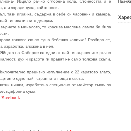
лиона- Изцяло ръчно сглобена кола. Стойността и е
Най-об
, а и заради духа, който носи.
ъл, тази играчка, съдържа в себе си часовник и камера.
Харес
 най- иновативните джаджи.
е върнете в миналото, то красива маслена лампа би била
ости.
прави толкова скъпо една бебешка количка? Разбира се,
а изработка, вложена в нея.
 Яйцата на Фаберже са едни от най- съвършените ръчно
калност, дух и красота ги правят не само толкова скъпи,
Изключително прецизно изпълнение с 22 каратово злато,
артия е едно най- странните неща в света.
латни нишки, изработена специално от майстор тъкач за
 шестцифрена сума.
в Facebook