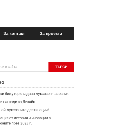
За контакт
За проекта
но
ки бижутер създава луксозен часовник
и награди за Дизайн
 най-луксозните дестинации!
ация от история и иновации в
оните през 2023 г.