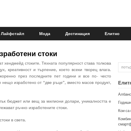
Лайфстайл
Мода
Дестинация
Елитно
зработени стоки
ат хендмейд стоките. Тяхната популярност става толкова
х, креативност и търпение, което всеки творец влага.
коренно през последните пет години и все по- често
 нещо изработено от “две ръце”, вместо масов продукт,
Елит
Албанс
лък бюджет или вещ за милиони долари, уникалността е
Годишн
тежават ръчно-изработените стоки.
Кои са
Комбин
стоки в света.
смартф