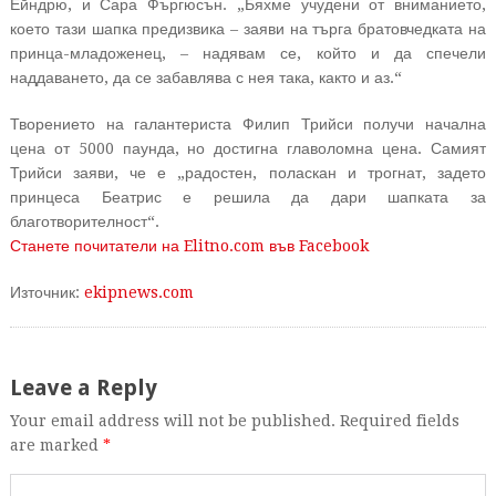
Ейндрю, и Сара Фъргюсън. „Бяхме учудени от вниманието,
което тази шапка предизвика – заяви на търга братовчедката на
принца-младоженец, – надявам се, който и да спечели
наддаването, да се забавлява с нея така, както и аз.“
Творението на галантериста Филип Трийси получи начална
цена от 5000 паунда, но достигна главоломна цена. Самият
Трийси заяви, че е „радостен, поласкан и трогнат, задето
принцеса Беатрис е решила да дари шапката за
благотворителност“.
Станете почитатели на Elitno.com във Facebook
Източник:
ekipnews.com
Leave a Reply
Your email address will not be published. Required fields
are marked
*