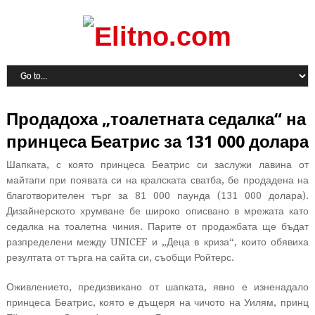
Продадоха „тоалетната седалка“ на
принцеса Беатрис за 131 000 долара
Шапката, с която принцеса Беатрис си заслужи лавина от
майтапи при появата си на кралската сватба, бе продадена на
благотворителен търг за 81 000 паунда (131 000 долара).
Дизайнерското хрумване бе широко описвано в мрежата като
седалка на тоалетна чиния. Парите от продажбата ще бъдат
разпределени между UNICEF и „Деца в криза“, които обявиха
резултата от търга на сайта си, съобщи Ройтерс.
Оживлението, предизвикано от шапката, явно е изненадало
принцеса Беатрис, която е дъщеря на чичото на Уилям, принц