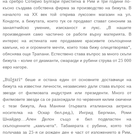
на сребро Сотирио Булгари пристигна в Рим и три години по-
късно създава собствена фирма за производство на бижута.
В
началото на ХХ век той открива луксозен магазин на ул.
Кондоти, а бижутата, които тук се продават стават синоним за
занаятчийско умение, изисканост и лукс. „В нашите
произведения само частично се работи върху материята. В
интерес на истината ние продаваме красивите скъпоценни
камъни, но и огромните мечти, които това бижу олицетворява“,
обяснява още Трапани. Естествено става въпрос за много скъпи
бижута – колие от диаманти, смарагди и рубини струва от 25 000
евро нагоре.
„Bulgari“ беше и остана един от основните доставчици на
бижута на известни личности, независимо дали става въпрос на
звезди от филмовата индустрия или президенти. Много от
филмовите звезди са се разхождали по червения килим окичени
с тези бижута, Ана Маняни (първата италианска актриса
носителка на Оскар бел.ред.), Ингрид Бергман, Роми
Шнайдер….Ален Делон също е бил подвластен на
скъпоценните „камъчета“. Табакерата с рубини, която той
получава за 25-я си рожден ден е част от изложението в Рим,