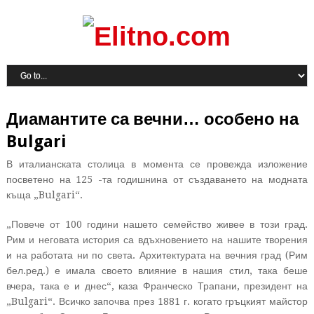
Диамантите са вечни… особено на
Bulgari
В италианската столица в момента се провежда изложение
посветено на 125 -та годишнина от създаването на модната
къща „Bulgari“.
„Повече от 100 години нашето семейство живее в този град.
Рим и неговата история са вдъхновението на нашите творения
и на работата ни по света. Архитектурата на вечния град (Рим
бел.ред.) е имала своето влияние в нашия стил, така беше
вчера, така е и днес“, каза Франческо Трапани, президент на
„Bulgari“. Всичко започва през 1881 г. когато гръцкият майстор