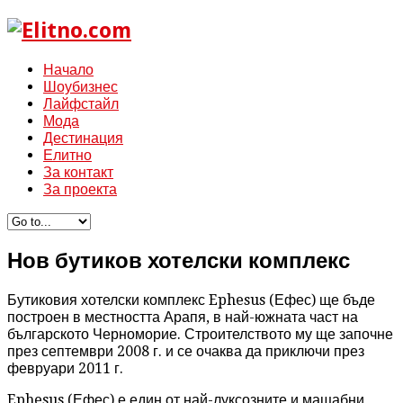
Начало
Шоубизнес
Лайфстайл
Мода
Дестинация
Елитно
За контакт
За проекта
Нов бутиков хотелски комплекс
Бутиковия хотелски комплекс Ephesus (Ефес) ще бъде
построен в местността Арапя, в най-южната част на
българското Черноморие. Строителството му ще започне
през септември 2008 г. и се очаква да приключи през
февруари 2011 г.
Ephesus (Ефес) е един от най-луксозните и мащабни