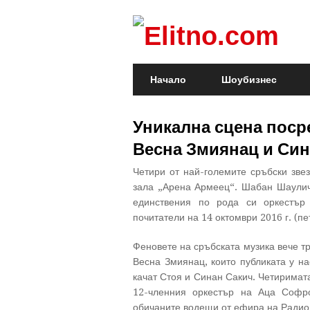
Начало
Шоубизнес
Уникална сцена поср
Весна Змиянац и Син
Четири от най-големите сръбски звез
зала „Арена Армеец“. Шабан Шаулич
единствения по рода си оркестър
почитатели на 14 октомври 2016 г. (пет
Феновете на сръбската музика вече т
Весна Змиянац, които публиката у на
качат Стоя и Синан Сакич. Четиримат
12-членния оркестър на Аца Софр
обичаните водещи от ефира на Радио