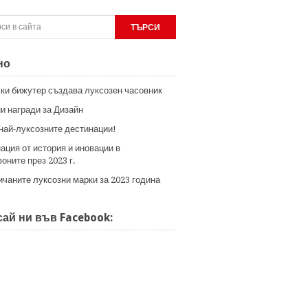
но
ки бижутер създава луксозен часовник
и награди за Дизайн
 най-луксозните дестинации!
ация от история и иновации в
оните през 2023 г.
ичаните луксозни марки за 2023 година
ай ни във Facebook: