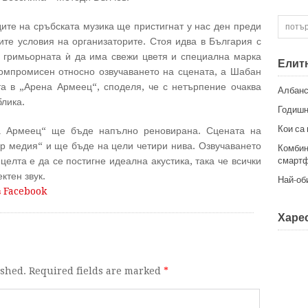
ите на сръбската музика ще пристигнат у нас ден преди
оите условия на организаторите. Стоя идва в България с
в гримьорната ѝ да има свежи цветя и специална марка
Елит
омпромисен относно озвучаването на сцената, а Шабан
та в „Арена Армеец“, споделя, че с нетърпение очаква
Албанс
блика.
Годишн
Кои са
а Армеец“ ще бъде напълно реновирана. Сцената на
р медия“ и ще бъде на цели четири нива. Озвучаването
Комбин
целта е да се постигне идеална акустика, така че всички
смартф
ктен звук.
Най-об
в Facebook
Харес
ished. Required fields are marked
*