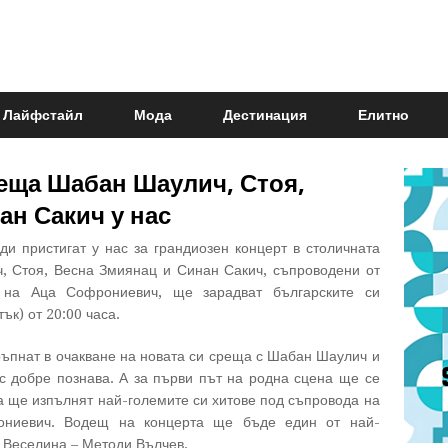
Лайфстайл
Мода
Дестинация
Елитно
еща Шабан Шаулич, Стоя,
ан Сакич у нас
ди пристигат у нас за грандиозен концерт в столичната
, Стоя, Весна Змиянац и Синан Сакич, съпроводени от
 на Аца Софрониевич, ще зарадват българските си
ък) от 20:00 часа.
ръпнат в очакване на новата си среща с Шабан Шаулич и
с добре познава. А за първи път на родна сцена ще се
а ще изпълнят най-големите си хитове под съпровода на
ониевич. Водещ на концерта ще бъде един от най-
 Веселина – Методи Вълчев.