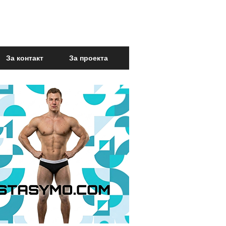
За контакт
За проекта