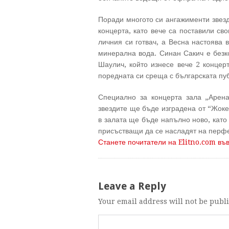
Поради многото си ангажименти звезд
концерта, като вече са поставили св
личния си готвач, а Весна настоява 
минерална вода. Синан Сакич е безк
Шаулич, който изнесе вече 2 концер
поредната си среща с българската пу
Специално за концерта зала „Арен
звездите ще бъде изградена от “Жоке
в залата ще бъде напълно ново, като 
присъстващи да се насладят на перфе
Станете почитатели на Elitno.com въ
Leave a Reply
Your email address will not be publ