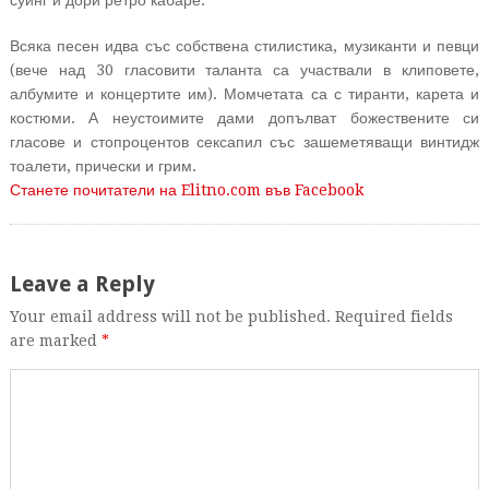
суинг и дори ретро кабаре.
Всяка песен идва със собствена стилистика, музиканти и певци
(вече над 30 гласовити таланта са участвали в клиповете,
албумите и концертите им). Момчетата са с тиранти, карета и
костюми. А неустоимите дами допълват божествените си
гласове и стопроцентов сексапил със зашеметяващи винтидж
тоалети, прически и грим.
Станете почитатели на Elitno.com във Facebook
Leave a Reply
Your email address will not be published. Required fields
are marked
*