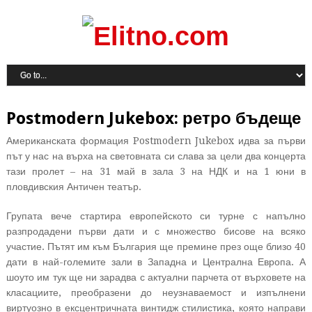
Postmodern Jukebox: ретро бъдеще
Американската формация Postmodern Jukebox идва за първи
път у нас на върха на световната си слава за цели два концерта
тази пролет – на 31 май в зала 3 на НДК и на 1 юни в
пловдивския Античен театър.
Групата вече стартира европейското си турне с напълно
разпродадени първи дати и с множество бисове на всяко
участие. Пътят им към България ще премине през още близо 40
дати в най-големите зали в Западна и Централна Европа. А
шоуто им тук ще ни зарадва с актуални парчета от върховете на
класациите, преобразени до неузнаваемост и изпълнени
виртуозно в ексцентричната винтидж стилистика, която направи