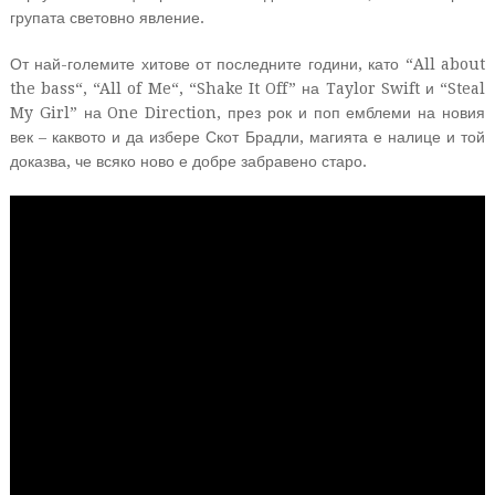
групата световно явление.
От най-големите хитове от последните години, като “All about
the bass“, “All of Me“, “Shake It Off” на Taylor Swift и “Steal
My Girl” на One Direction, през рок и поп емблеми на новия
век – каквото и да избере Скот Брадли, магията е налице и той
доказва, че всяко ново е добре забравено старо.