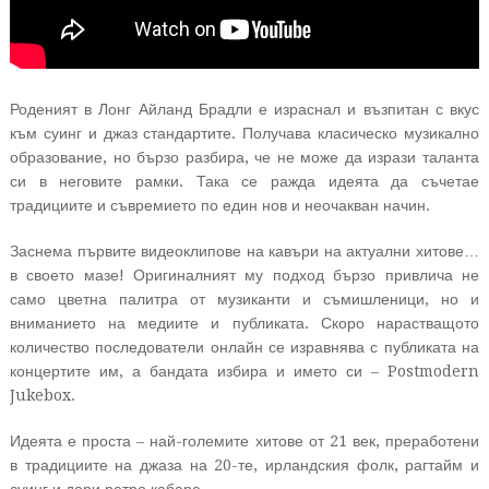
Роденият в Лонг Айланд Брадли е израснал и възпитан с вкус
към суинг и джаз стандартите. Получава класическо музикално
образование, но бързо разбира, че не може да изрази таланта
си в неговите рамки. Така се ражда идеята да съчетае
традициите и съвремието по един нов и неочакван начин.
Заснема първите видеоклипове на кавъри на актуални хитове…
в своето мазе! Оригиналният му подход бързо привлича не
само цветна палитра от музиканти и съмишленици, но и
вниманието на медиите и публиката. Скоро нарастващото
количество последователи онлайн се изравнява с публиката на
концертите им, а бандата избира и името си – Postmodern
Jukebox.
Идеята е проста – най-големите хитове от 21 век, преработени
в традициите на джаза на 20-те, ирландския фолк, рагтайм и