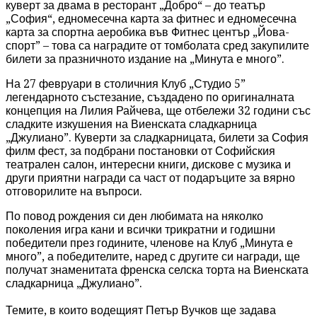
куверт за двама в ресторант „Добро“ – до театър
„София“, едномесечна карта за фитнес и едномесечна
карта за спортна аеробика във Фитнес център „Йова-
спорт” – това са наградите от томболата сред закупилите
билети за празничното издание на „Минута е много”.
На 27 февруари в столичния Клуб „Студио 5”
легендарното състезание, създадено по оригиналната
концепция на Лилия Райчева, ще отбележи 32 години със
сладките изкушения на Виенската сладкарница
„Джулиано”. Куверти за сладкарницата, билети за София
филм фест, за подбрани постановки от Софийския
театрален салон, интересни книги, дискове с музика и
други приятни награди са част от подаръците за вярно
отговорилите на въпроси.
По повод рождения си ден любимата на няколко
поколения игра кани и всички трикратни и годишни
победители през годините, членове на Клуб „Минута е
много”, а победителите, наред с другите си награди, ще
получат знаменитата френска селска торта на Виенската
сладкарница „Джулиано”.
Темите, в които водещият Петър Вучков ще задава