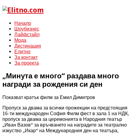
Начало
Шоубизнес
Лайфстайл
Мода
Дестинация
Елитно
За контакт
За проекта
„Минута е много“ раздава много
награди за рождения си ден
Показват кратък филм за Емил Димитров
Пропуск за двама за всички прожекции на предстоящия
16-ти международен София Филм фест в зала 1 на НДК,
пропуск за двама за церемонията в Народния театър
„Иван Вазов“ за връчването на наградите за театрално
изкуство „Икар“ на Международния ден на театъра,