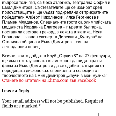
въпроси този път, са Лека атлетика, Театрална София и
Емил Димитров. Състезателите ще се избират сред
присъстващите и ще бъдат подкрепяни от трикратните
победители Алберт Николински, Илка Гергинова и
Пламен Младенов. Специалните гости са олимпийската
медалиста Йорданка Благоева – първата българка,
поставила световен рекорд в леката атлетика, Нели
Горанова – главен експерт в Дирекция „Култура“ на
Столична община и Емил Димитров – син на
легендарния певец.
Всички, които дойдат в Клуб „Студио 5” на 27 февруари,
ще имат ексклузивната възможност да видят кратък
филм за Емил Димитров и да се сдобият с първия от
поредицата дискове със специалната селекция от
творчеството на Емил Димитров „Звучи в мен музика“.
Станете почитатели на Elitno.com във Facebook
Leave a Reply
Your email address will not be published. Required
fields are marked
*