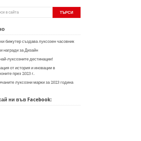
но
ки бижутер създава луксозен часовник
и награди за Дизайн
 най-луксозните дестинации!
ация от история и иновации в
оните през 2023 г.
ичаните луксозни марки за 2023 година
ай ни във Facebook: