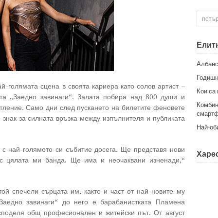
Елит
Албанс
Годишн
й-голямата сцена в своята кариера като солов артист –
Кои са
рта „Заедно завинаги“. Залата побира над 800 души и
Комбин
тление. Само дни след пускането на билетите феновете
смартф
н знак за силната връзка между изпълнителя и публиката
Най-об
 с най-голямото си събитие досега. Ще представя нови
Харес
с цялата ми банда. Ще има и неочаквани изненади,“
той спечели сърцата им, както и част от най-новите му
Заедно завинаги“ до него е барабанистката Пламена
споделя общ професионален и житейски път. От август