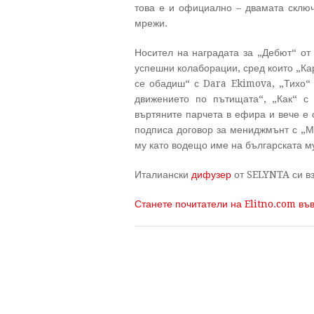
това е и официално – двамата сключ
мрежи.
Носител на наградата за „Дебют“ от
успешни колаборации, сред които „Ка
се обадиш“ с Dara Ekimova, „Тихо“ 
движението по пътищата“, „Как“ с
въртяните парчета в ефира и вече е 
подписа договор за мениджмънт с „М
му като водещо име на българската м
Италиански
дифузер
от SELYNTA си вз
Станете почитатели на Elitno.com въ