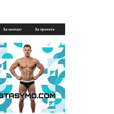
За контакт
За проекта