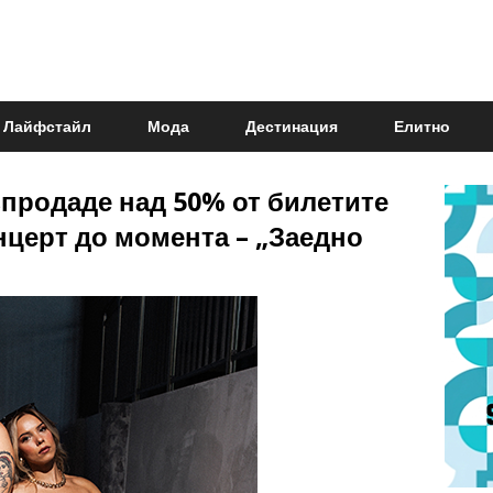
Лайфстайл
Мода
Дестинация
Елитно
зпродаде над 50% от билетите
нцерт до момента – „Заедно