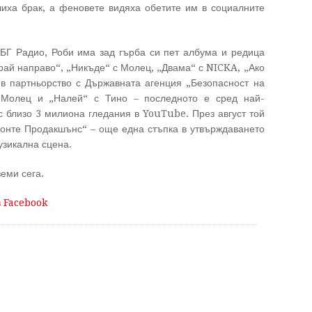
иха брак, а феновете видяха обетите им в социалните
 БГ Радио, Роби има зад гърба си пет албума и редица
рай направо“, „Никъде“ с Молец, „Двама“ с NICKA, „Ако
в партньорство с Държавната агенция „Безопасност на
 Молец и „Налей“ с Тино – последното е сред най-
с близо 3 милиона гледания в YouTube. През август той
онте Продакшънс“ – още една стъпка в утвърждаването
узикална сцена.
еми сега.
в Facebook