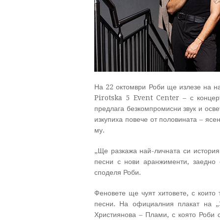
На 22 октомври Роби ще излезе на на
Pirotska 5 Event Center – с конце
предлага безкомпромисни звук и осве
изкупиха повече от половината – ясе
му.
„Ще разкажа най-личната си история
песни с нови аранжименти, заедно 
споделя Роби.
Феновете ще чуят хитовете, с които 
песни. На официалния плакат на „
Християнова – Плами, с която Роби 