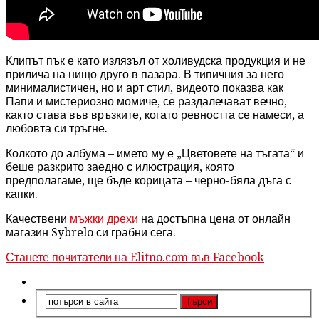
Клипът пък е като излязъл от холивудска продукция и не
прилича на нищо друго в пазара. В типичния за него
минималистичен, но и арт стил, видеото показва как
Папи и мистериозно момиче, се раздалечават вечно,
както става във връзките, когато ревността се намеси, а
любовта си тръгне.
Колкото до албума – името му е „Цветовете на тъгата“ и
беше разкрито заедно с илюстрация, която
предполагаме, ще бъде корицата – черно-бяла дъга с
капки.
Качествени
мъжки дрехи
на достъпна цена от онлайн
магазин Sybrelo си грабни сега.
Станете почитатели на Elitno.com във Facebook