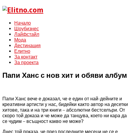
Начало
Шоубизнес
Лайфстайл
Мода
Дестинация
Елитно
За контакт
За проекта
Папи Ханс с нов хит и обяви албум
Папи Ханс вече е доказал, че е един от най-дейните и
креативни артисти у нас, бидейки както автор на десетки
хитове, така и на три книги – абсолютни бестселъри. От
скоро той доказа и че може да танцува, което ни кара да
се чудим – всъщност какво не може?
Днес той показа, че през последните месеци не се е