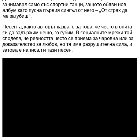
занимавал само със спортни танци, защото обяви нов
албум като пусна първия сингъл от него – „От страх да
ме загубиш“.
Песента, както авторът казва, е за това, че често в опита
си да задържим нещо, го губим. В социалните мрежи той
споделя, че ревността често се приема за чаровна или за
доказателство за любов, но тя има разрушителна сила, и
затова е написал и тази песен.