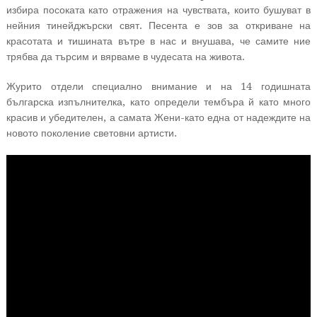
избира посоката като отражения на чувствата, които бушуват в
нейния тинейджърски свят. Песента е зов за откриване на
красотата и тишината вътре в нас и внушава, че самите ние
трябва да търсим и вярваме в чудесата на живота.
Журито отдели специално внимание и на 14 годишната
българска изпълнителка, като определи тембъра й като много
красив и убедителен, а самата Жени-като една от надеждите на
новото поколение световни артисти.