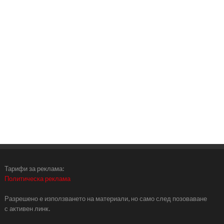
Тарифи за реклама:
Политическа реклама
Разрешено е използването на материали, но само след позоваване
с активен линк.