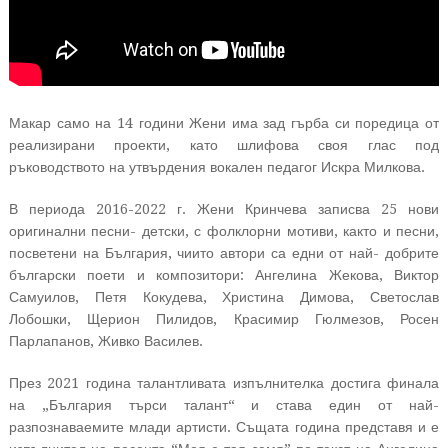
Макар само на 14 години Жени има зад гърба си поредица от
реализирани проекти, като шлифова своя глас под
ръководството на утвърдения вокален педагог Искра Милкова.
В периода 2016-2022 г. Жени Кринчева записва 25 нови
оригинални песни- детски, с фолклорни мотиви, както и песни,
посветени на България, чиито автори са едни от най- добрите
български поети и композитори: Ангелина Жекова, Виктор
Самуилов, Петя Кокудева, Христина Димова, Светослав
Лобошки, Щерион Пилидов, Красимир Гюлмезов, Росен
Парлапанов, Живко Василев.
През 2021 година талантливата изпълнителка достига финала
на „България търси талант“ и става един от най-
разпознаваемите млади артисти. Същата година представя и е