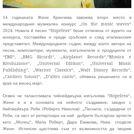
14 годишната Жени Кринчева завоюва второ място в
международния музикален конкурс „On the music waves“
2024. Новата й песен “Hopeless“ беше отличена от журито на
конкурса, поставяйки я преди сръбския и след италианския
представител. Международните съдии, между които автори на
песни, композитори, музиканти, изпълнители и продуценти от
“EMI“, „BMG Ricordi“, „Airplane! Records“,“Musica e
Rivoluzione“, „Universal Edition“, „Universal Music
Publishing“, „Warner Classics“, „Walt Disney Records“,
„Cantieri Sonori“, „D’altro canto“, обявиха решението си в
края на месец март.
Освен че талантливата тийнейджърка изпълнява “Hopeless“,
Жени е и в основата на нейното създаване, заедно с
бийтмейкърa Роби (Роберто Николов). „Песните, създадени от
Роби, са част от репертоара на най- добрите български артисти
като „Молец“, Мила Роберт, Дара Екимова, Ника- споделя
Жени- Истински щастлива съм от възможността да творим