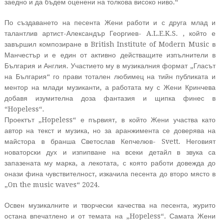
заедно и да бъдем оценени на толкова високо ниво.“
По създаването на песента Жени работи и с друга млад и
талантлив артист-Александър Георгиев- A.L.E.K.S. , който е
завършил композиране в British Institute of Modern Music в
Манчестър и е един от активно действащите изпълнители в
България и Англия. Участието му в музикалния формат „Гласът
на България“ го прави тотален любимец на тийн публиката и
ментор на млади музиканти, а работата му с Жени Кринчева
добавя изумителна доза фантазия и щипка финес в
“Hopeless“.
Проектът „Hopeless“ е първият, в който Жени участва като
автор на текст и музика, но за аранжимента се доверява на
майстора в бранша Светослав Кепчелюв- Svett. Неговият
новаторски дух и изпипване на всеки детайл в звука са
запазената му марка, а лекотата, с която работи довежда до
онази фина чувствителност, изкачила песента до второ място в
„On the music waves“ 2024.
Освен музикалните и творчески качества на песента, журито
остана впечатлено и от темата на „Hopeless“. Самата Жени