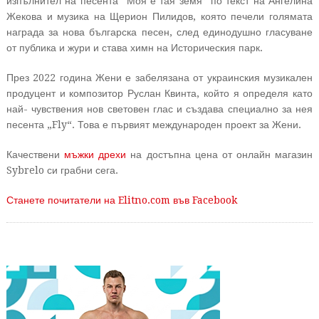
изпълнител на песента “Моя е тая земя” по текст на Ангелина
Жекова и музика на Щерион Пилидов, която печели голямата
награда за нова българска песен, след единодушно гласуване
от публика и жури и става химн на Историческия парк.
През 2022 година Жени е забелязана от украинския музикален
продуцент и композитор Руслан Квинта, който я определя като
най- чувствения нов световен глас и създава специално за нея
песента „Fly“. Това е първият международен проект за Жени.
Качествени
мъжки дрехи
на достъпна цена от онлайн магазин
Sybrelo си грабни сега.
Станете почитатели на Elitno.com във Facebook