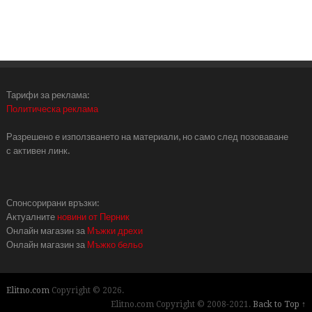
Тарифи за реклама:
Политическа реклама
Разрешено е използването на материали, но само след позоваване
с активен линк.
Спонсорирани връзки:
Актуалните
новини от Перник
Онлайн магазин за
Мъжки дрехи
Онлайн магазин за
Мъжко бельо
Elitno.com
Copyright © 2026.
Elitno.com Copyright © 2008-2021.
Back to Top ↑