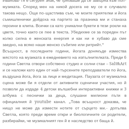
Иванова-Тя е сигурен знак, че трябваше да се завърна към поп-
музиката. Според мен на никой досега не му се е случвало
такова нещо. Още по-щастлива съм, че моите приятелки и йога
съмишленички дойдоха на партито за празника ми и станаха
героини в клипа. Всички са като уникални букети в тези рокли на
цветя, точно както се пее в текста. Убедихме се за пореден път
колко силна е женската енергия и как ни е хубаво да сме
заедно, на всяко наше женско събитие или ритрийт.“
Всъщност, в последните години, йогата донякъде измества
мястото на музиката в ежедневието на изпълнителката. Преди 6
години Светла отвори собствено студио и солни стаи – Salt&Art
и се наложи като един от най-търсените преподаватели по йога,
въздушна йога, йога за лице и медитация. Паузата от музикална
сцена може би я отдели от активните сценични участия, но й
позволи да издаде 4 детски вълшебни интерактивни книжки и 3
албума с песнички за деца, слушани милиони пъти в
официалния й youtube канал. „Това всъщност доказва, че
нищо не може да измести нотите от сърцето ми.- допълва
Светла, която преди време откри и биологичните си родители,
разбирайки, че музикалният ген й е наследство от баща й.