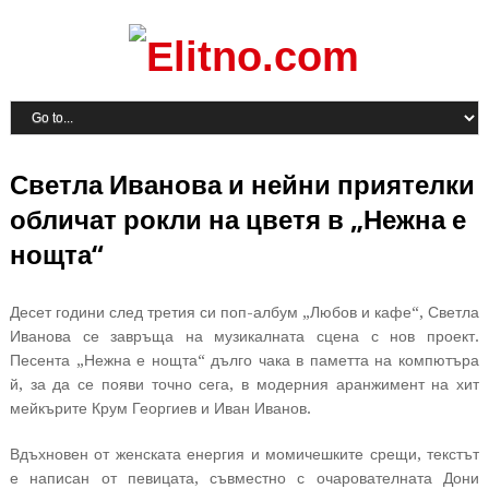
Светла Иванова и нейни приятелки
обличат рокли на цветя в „Нежна е
нощта“
Десет години след третия си поп-албум „Любов и кафе“, Светла
Иванова се завръща на музикалната сцена с нов проект.
Песента „Нежна е нощта“ дълго чака в паметта на компютъра
й, за да се появи точно сега, в модерния аранжимент на хит
мейкърите Крум Георгиев и Иван Иванов.
Вдъхновен от женската енергия и момичешките срещи, текстът
е написан от певицата, съвместно с очарователната Дони