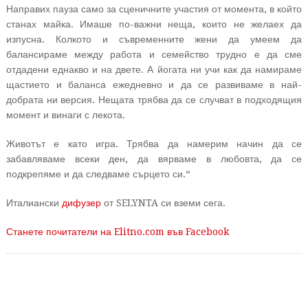
Направих пауза само за сценичните участия от момента, в който
станах майка. Имаше по-важни неща, които не желаех да
изпусна. Колкото и съвременните жени да умеем да
балансираме между работа и семейство трудно е да сме
отдадени еднакво и на двете. А йогата ни учи как да намираме
щастието и баланса ежедневно и да се развиваме в най-
добрата ни версия. Нещата трябва да се случват в подходящия
момент и винаги с лекота.
Животът е като игра. Трябва да намерим начин да се
забавляваме всеки ден, да вярваме в любовта, да се
подкрепяме и да следваме сърцето си.“
Италиански
дифузер
от SELYNTA си вземи сега.
Станете почитатели на Elitno.com във Facebook