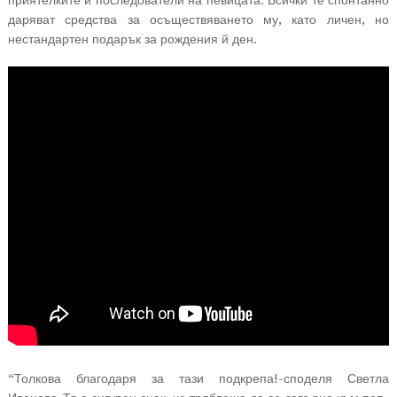
приятелките и последователи на певицата. Всички те спонтанно
даряват средства за осъществяването му, като личен, но
нестандартен подарък за рождения й ден.
“Толкова благодаря за тази подкрепа!-споделя Светла