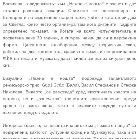
Василева, а видеоклипът към „Нежна е нощта“ е заснет в две
тотално различни локации. Снимките се позиционират в
България и на екзотичния остров Бали, който е като втори дом
за Светла, която често организира там йога ритрийти. Кадрите
определено показват, че йогата на която изпълнителката е
посветена вече 30 години, е сигурен начин да си в перфектна
форма. Цялостната колаборация между творческия екип,
работил на два континента, красивата визия и енергезиращия
vibe на текста и музиката, дават силна заявка за сигурен денс
хит.
Визуално „Нежна е нощта“ подрежда талантливото
режисьорско трио: Geni Gede (Бали), Васил Стефанов и Стефка
Николова. Видеото „се разхожда“ сред екзотичната красота на
острова, но и „запечатва“ трепетните приготовления преди
среща за всяка жена, както и сладките секунди суета и
вълнение пред огледалото.
Интересен факт е, че песента и клипът към „Нежна е нощта“ са
подкрепени, както от Културния фонд на Музикаутор, така и от