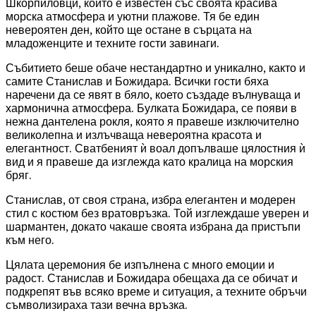
Шкорпиловци, който е известен със своята красива
морска атмосфера и уютни плажове. Тя бе един
невероятен ден, който ще остане в сърцата на
младоженците и техните гости завинаги.
Събитието беше обаче нестандартно и уникално, както и
самите Станислав и Божидара. Всички гости бяха
наречени да се явят в бяло, което създаде вълнуваща и
хармонична атмосфера. Булката Божидара, се появи в
нежна дантелена рокля, която я правеше изключително
великолепна и излъчваща невероятна красота и
елегантност. Сватбеният ѝ воал допълваше цялостния ѝ
вид и я правеше да изглежда като кралица на морския
бряг.
Станислав, от своя страна, избра елегантен и модерен
стил с костюм без вратовръзка. Той изглеждаше уверен и
шармантен, докато чакаше своята избрана да пристъпи
към него.
Цялата церемония бе изпълнена с много емоции и
радост. Станислав и Божидара обещаха да се обичат и
подкрепят във всяко време и ситуация, а техните обръчи
съмволизираха тази вечна връзка.