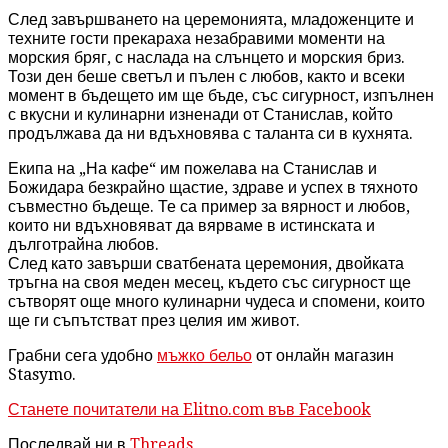
След завършването на церемонията, младоженците и
техните гости прекараха незабравими моменти на
морския бряг, с наслада на слънцето и морския бриз.
Този ден беше светъл и пълен с любов, както и всеки
момент в бъдещето им ще бъде, със сигурност, изпълнен
с вкусни и кулинарни изненади от Станислав, който
продължава да ни вдъхновява с таланта си в кухнята.
Екипа на „На кафе“ им пожелава на Станислав и
Божидара безкрайно щастие, здраве и успех в тяхното
съвместно бъдеще. Те са пример за вярност и любов,
които ни вдъхновяват да вярваме в истинската и
дълготрайна любов.
След като завърши сватбената церемония, двойката
тръгна на своя меден месец, където със сигурност ще
сътворят още много кулинарни чудеса и спомени, които
ще ги съпътстват през целия им живот.
Грабни сега удобно
мъжко бельо
от онлайн магазин
Stasymo.
Станете почитатели на Elitno.com във Facebook
Последвай ни в
Threads