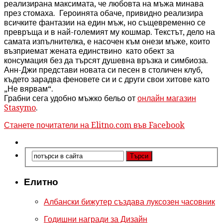
реализирана максимата, че любовта на мъжа минава
през стомаха. Героинята обаче, привидно реализира
всичките фантазии на един мъж, но същевременно се
превръща и в най-големият му кошмар. Текстът, дело на
самата изпълнителка, е насочен към онези мъже, които
възприемат жената единствино като обект за
консумация без да търсят душевна връзка и симбиоза.
Анн-Джи представи новата си песен в столичен клуб,
където зарадва феновете си и с други свои хитове като
„Не вярвам“.
Грабни сега удобно мъжко бельо от
онлайн магазин
Stasymo
.
Станете почитатели на Elitno.com във Facebook
Елитно
Албански бижутер създава луксозен часовник
Годишни награди за Дизайн