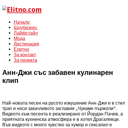
Начало
Шоубизнес
Лайфстайл
Мода
Дестинация
Елитно
За контакт
За проекта
Анн-Джи със забавен кулинарен
клип
Най-новата песен на русото изкушение Анн-Джи е в стил
трап и носи закачливото заглавие „Чукаме пържоли“.
Видеото към песента е реализирано от Йордан Пачев, а
приятната кухненска атмосфера е в хотел Драгалевци.
Във видеото с много чувство за хумор и сексапил е