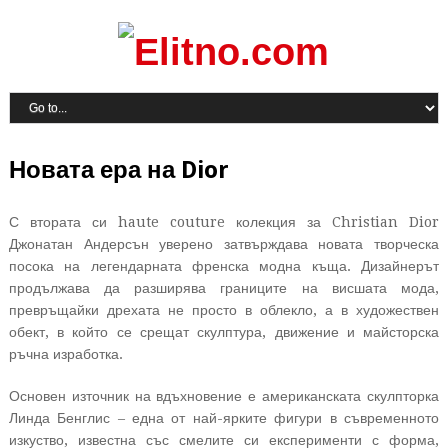
Новата ера на Dior
С втората си haute couture колекция за Christian Dior
Джонатан Андерсън уверено затвърждава новата творческа
посока на легендарната френска модна къща. Дизайнерът
продължава да разширява границите на висшата мода,
превръщайки дрехата не просто в облекло, а в художествен
обект, в който се срещат скулптура, движение и майсторска
ръчна изработка.
Основен източник на вдъхновение е американската скулпторка
Линда Бенглис – една от най-ярките фигури в съвременното
изкуство, известна със смелите си експерименти с форма,