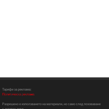
Тарифи за реклама:
Политическа реклама
Разрешено е използването на материали, но само след позоваване
с активен линк.