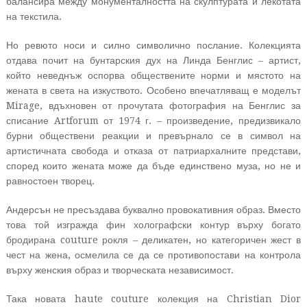
балансира между монументалността на скулптурата и лекотата
на текстила.
Но ревюто носи и силно символично послание. Колекцията
отдава почит на бунтарския дух на Линда Бенглис – артист,
който неведнъж оспорва обществените норми и мястото на
жената в света на изкуството. Особено впечатляващ е моделът
Mirage, вдъхновен от прочутата фотография на Бенглис за
списание Artforum от 1974 г. – произведение, предизвикало
бурни обществени реакции и превърнало се в символ на
артистичната свобода и отказа от патриархалните представи,
според които жената може да бъде единствено муза, но не и
равностоен творец.
Андерсън не пресъздава буквално провокативния образ. Вместо
това той изгражда фин холографски контур върху богато
бродирана couture рокля – деликатен, но категоричен жест в
чест на жена, осмелила се да се противопостави на контрола
върху женския образ и творческата независимост.
Така новата haute couture колекция на Christian Dior