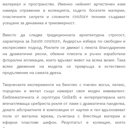
материал и пространство. Именно нейният артистичен език
намира отражение в колекцията, където богатите материи,
пластичните силуети и сложните couture техники създават
усещане за динамика и триизмерност.
Вместо да следва традиционната архитектурна строгост,
характерна за haute couture, Андерсън избира по-свободен и
експресивен подход. Роклите се движат с лекота благодарение
на драматични ресни, обемни плисета и ръчно изработени
флорални апликации, които вдъхват живот на всяка визия. Така
всяко движение на модела се превръща в естествено
продължение на самата дреха.
Творческите експерименти на Бенглис с пчелен восък, латекс,
порцелан и метал също намират своя моден еквивалент.
Емблематичната ѝ скулптура Goliath е интерпретирана като
впечатляваща сребриста рокля от ламе с драматична панделка,
докато абстрактните ѝ композиции от хартия и тел вдъхновяват
поли от метална мрежа, съчетана с блестящи материи и
ефирни пластове шифон. Резултатът е колекция, която