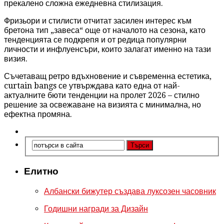
прекалено сложна ежедневна стилизация.
Фризьори и стилисти отчитат засилен интерес към
бретона тип „завеса“ още от началото на сезона, като
тенденцията се подкрепя и от редица популярни
личности и инфлуенсъри, които залагат именно на тази
визия.
Съчетаващ ретро вдъхновение и съвременна естетика,
curtain bangs се утвърждава като една от най-
актуалните бюти тенденции на пролет 2026 – стилно
решение за освежаване на визията с минимална, но
ефектна промяна.
Елитно
Албански бижутер създава луксозен часовник
Годишни награди за Дизайн