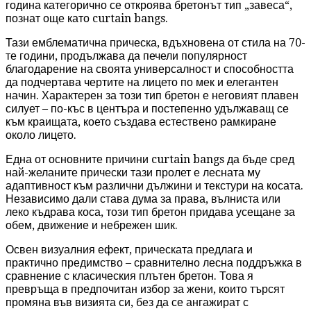
година категорично се откроява бретонът тип „завеса“,
познат още като curtain bangs.
Тази емблематична прическа, вдъхновена от стила на 70-
те години, продължава да печели популярност
благодарение на своята универсалност и способността
да подчертава чертите на лицето по мек и елегантен
начин. Характерен за този тип бретон е неговият плавен
силует – по-къс в центъра и постепенно удължаващ се
към краищата, което създава естествено рамкиране
около лицето.
Една от основните причини curtain bangs да бъде сред
най-желаните прически тази пролет е лесната му
адаптивност към различни дължини и текстури на косата.
Независимо дали става дума за права, вълниста или
леко къдрава коса, този тип бретон придава усещане за
обем, движение и небрежен шик.
Освен визуалния ефект, прическата предлага и
практично предимство – сравнително лесна поддръжка в
сравнение с класическия плътен бретон. Това я
превръща в предпочитан избор за жени, които търсят
промяна във визията си, без да се ангажират с