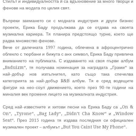
Стилът и индивидуалността й са вдъхновение за много творци и
фенове на модата по целия свят.
Въпреки заемането си с модната индустрия и други бизнес
проекти, Ерика Баду продължава да се отдава на своята
музикална кариера. Тя планира предстоящо турне, което ще
радва множество фенове.
Вече от далечната 1997 година, облечена в афроцентрично
облекло с тюрбани и бижута с анх символ, Ерика Баду привлича
вниманието на публиката. С издаването на своя първи албум
„Baduizm“, тя получава номинация за наградата „Грами“ за
най-добър нов изпълнител, като също така спечелва
категорията за най-добър R&B албум. Тя е сред водещите
фигури на нео-соул движението, което през 90-те години на
миналия век променя лицето на музикалната индустрия.
Сред най-известните и хитови песни на Ерика Баду са „On &
On“, „Tyrone“, „Bag Lady“, „Didn’t Cha Know“ и „Window
Seat“. През 2015 година тя издава последния си официален
музикален проект – албумът „But You Caint Use My Phone“.