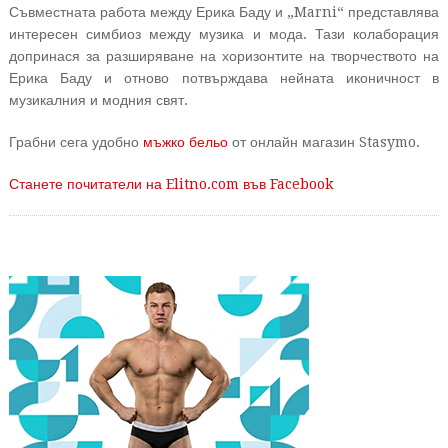
Съвместната работа между Ерика Баду и „Marni“ представлява
интересен симбиоз между музика и мода. Тази колаборация
допринася за разширяване на хоризонтите на творчеството на
Ерика Баду и отново потвърждава нейната иконичност в
музикалния и модния свят.
Грабни сега удобно
мъжко бельо
от онлайн магазин Stasymo.
Станете почитатели на Elitno.com във Facebook