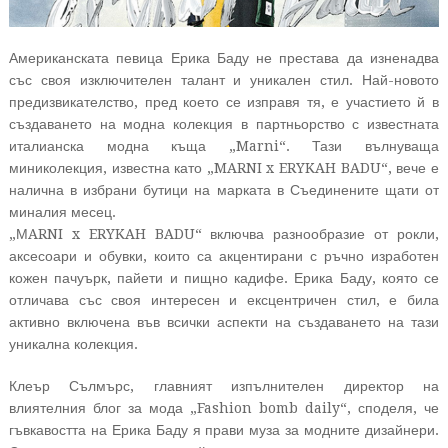
Американската певица Ерика Баду не престава да изненадва
със своя изключителен талант и уникален стил. Най-новото
предизвикателство, пред което се изправя тя, е участието й в
създаването на модна колекция в партньорство с известната
италианска модна къща „Marni“. Тази вълнуваща
миниколекция, известна като „MARNI x ERYKAH BADU“, вече е
налична в избрани бутици на марката в Съединените щати от
миналия месец.
„МARNI x ERYKAH BADU“ включва разнообразие от рокли,
аксесоари и обувки, които са акцентирани с ръчно изработен
кожен пачуърк, пайети и пищно кадифе. Ерика Баду, която се
отличава със своя интересен и ексцентричен стил, е била
активно включена във всички аспекти на създаването на тази
уникална колекция.
Клеър Сълмърс, главният изпълнителен директор на
влиятелния блог за мода „Fashion bomb daily“, споделя, че
гъвкавостта на Ерика Баду я прави муза за модните дизайнери.