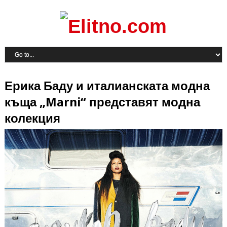
Ерика Баду и италианската модна
къща „Marni“ представят модна
колекция