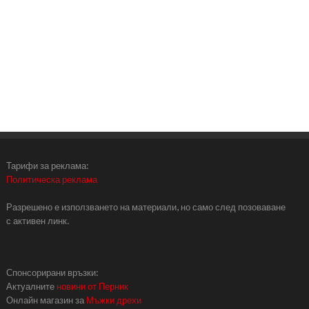
Тарифи за реклама:
Политическа реклама
Разрешено е използването на материали, но само след позоваване
с активен линк.
Спонсорирани връзки:
Актуалните
новини от Перник
Онлайн магазин за
Мъжки дрехи