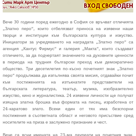
Вече 30 години поред ежегодно в София се връчват отличията
„Златно перо“, които отбелязват приноса на изявени наши
творци и институции към българската култура и изкуство.
Инициатори за учредяването на наградата „Златно перо“ са
агенция „Кантус Фирмус“ и галерия „Макта“, които създават
отличието, за да подчертаят значението на духовните ценности
в периода на трудния български преход към демократично
общество. Три десетилетия по-късно почетният знак „Златно
перо“ продължава да изпълнява своята мисия, отдавайки почит
към постиженията на изтъкнатите представители на
българската литература, театър, музика, изобразително
изкуство, кино и журналистика. 24 изявени личности ще получат
изящна златна брошка във формата на писец, изработена от
24-каратово злато. Всеки един от тях има безспорни
постижения в съответната област и неговото присъствие сред
носителите на приза е заслужено признание и чест.
Вече са ясни имената на 23-ма лауреати на почетния знак,