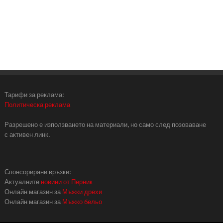
Тарифи за реклама:
Политическа реклама
Разрешено е използването на материали, но само след позоваване
с активен линк.
Спонсорирани връзки:
Актуалните
новини от Перник
Онлайн магазин за
Мъжки дрехи
Онлайн магазин за
Мъжко бельо