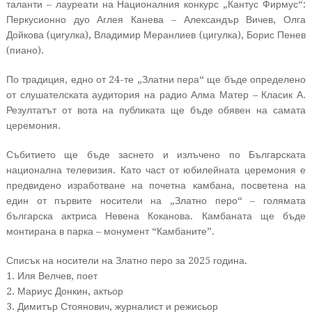
таланти – лауреати на Националния конкурс „Кантус Фирмус“:
Перкусионно дуо Аглея Канева – Александър Вичев, Олга
Дойкова (цигулка), Владимир Меранлиев (цигулка), Борис Пенев
(пиано).
По традиция, едно от 24-те „Златни пера“ ще бъде определено
от слушателската аудитория на радио Алма Матер – Класик А.
Резултатът от вота на публиката ще бъде обявен на самата
церемония.
Събитието ще бъде заснето и излъчено по Българската
национална телевизия. Като част от юбилейната церемония е
предвидено изработване на почетна камбана, посветена на
един от първите носители на „Златно перо“ – голямата
българска актриса Невена Коканова. Камбаната ще бъде
монтирана в парка – монумент “Камбаните”.
Списък на носители на Златно перо за 2025 година.
1. Иля Велчев, поет
2. Мариус Донкин, актьор
3. Димитър Стоянович, журналист и режисьор