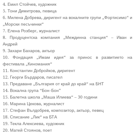
4. Емил Стойчев, художник
5. Тони Димитрова, певица
6. Милена Добрева, диригент на вокалните групи „Фортисимо“ и
„Морски песъчинки“
7. Елена Розберг, журналист
8. Продуцентска компания „Междинна станция“ – Иван и
Андрей
9. Захари Бахаров, актьор
10. Фондация „Имам идея“ за принос в развитието на
фестивала „Киномания“
11. Константин Добройков, диригент
12. Георги Бърдаров, писател
13. Предаване „България от край до край“ на БНТ
14. Вокална група “Бон-Бон”
15. Балетна школа „Маша Илиева“ – 30 години
16. Марина Цекова, журналист
17. Стефан Вълдобрев, композитор, актьор, певец
18. Списание „Лик“ на БТА
19. Текла Алексиева, художник
20. Матей Стоянов, поет