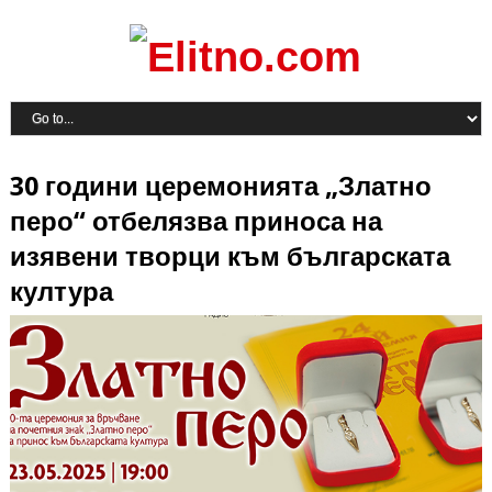
30 години церемонията „Златно
перо“ отбелязва приноса на
изявени творци към българската
култура