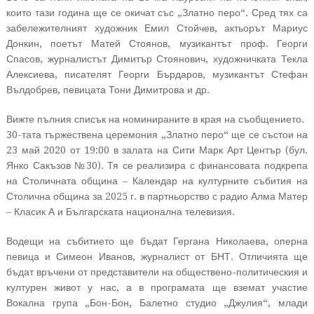
които тази година ще се окичат със „Златно перо“. Сред тях са
забележителният художник Емил Стойчев, актьорът Мариус
Донкин, поетът Матей Стоянов, музикантът проф. Георги
Спасов, журналистът Димитър Стоянович, художничката Текла
Алексиева, писателят Георги Бърдаров, музикантът Стефан
Вълдобрев, певицата Тони Димитрова и др.
Вижте пълния списък на номинираните в края на съобщението.
30-тата тържествена церемония „Златно перо“ ще се състои на
23 май 2020 от 19:00 в залата на Сити Марк Арт Център (бул.
Янко Сакъзов №30). Тя се реализира с финансовата подкрепа
на Столичната община – Календар на културните събития на
Столична община за 2025 г. в партньорство с радио Алма Матер
– Класик А и Българската национална телевизия.
Водещи на събитието ще бъдат Гергана Николаева, оперна
певица и Симеон Иванов, журналист от БНТ. Отличията ще
бъдат връчени от представители на обществено-политическия и
културен живот у нас, а в програмата ще вземат участие
Вокална група „Бон-Бон, Балетно студио „Джулия“, млади