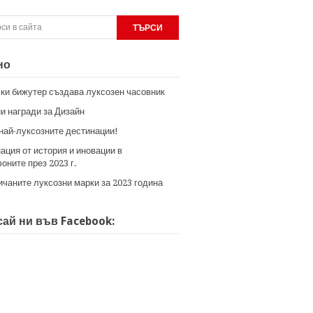
но
ки бижутер създава луксозен часовник
и награди за Дизайн
 най-луксозните дестинации!
ация от история и иновации в
оните през 2023 г.
ичаните луксозни марки за 2023 година
ай ни във Facebook: