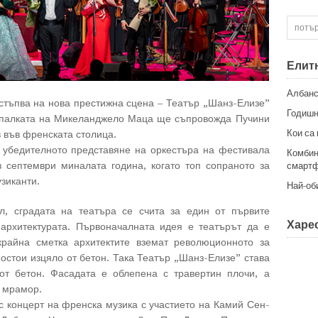
Елит
Албанс
стъпва на нова престижна сцена – Театър „Шанз-Елизе”
Годишн
д палката на Микеланджело Маца ще съпровожда Пучини
Кои са
 във френската столица.
д убедителното представяне на оркестъра на фестивала
Комбин
з септември миналата година, когато топ сопраното за
смартф
зиканти.
Най-об
ил, сградата на театъра се счита за един от първите
Харес
 архитектурата. Първоначалната идея е театърът да е
крайна сметка архитектите вземат революционното за
постои изцяло от бетон. Така Театър „Шанз-Елизе” става
 от бетон. Фасадата е облепена с травертин плочи, а
н мрамор.
 с концерт на френска музика с участието на Камий Сен-