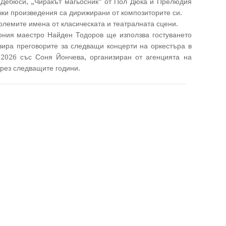
 Дебюси, „Чиракът магьосник” от Пол Дюка и Прелюдия
чки произведения са дирижирани от композиторите си.
големите имена от класическата и театралната сцени.
ния маестро Найден Тодоров ще използва гостуването
зира преговорите за следващи концерти на оркестъра в
 2026 със Соня Йончева, организиран от агенцията на
през следващите години.