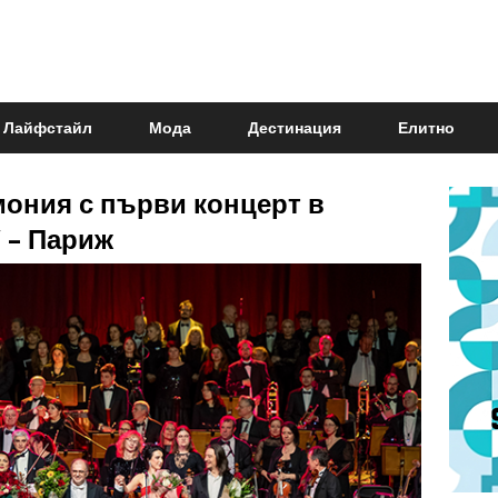
Лайфстайл
Мода
Дестинация
Елитно
ония с първи концерт в
 – Париж