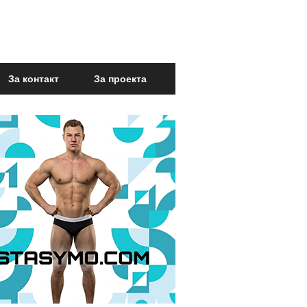
За контакт
За проекта