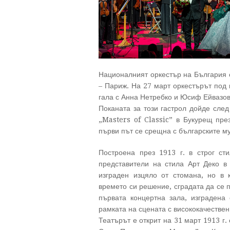
Националният оркестър на България 
– Париж. На 27 март оркестърът по
гала с Анна Нетребко и Юсиф Ейвазов
Поканата за този гастрол дойде сле
„Masters of Classic” в Букурещ пре
първи път се срещна с българските му
Построена през 1913 г. в строг ст
представители на стила Арт Деко в
изграден изцяло от стомана, но в 
времето си решение, сградата да се 
първата концертна зала, изградена
рамката на сцената с висококачестве
Театърът е открит на 31 март 1913 г.