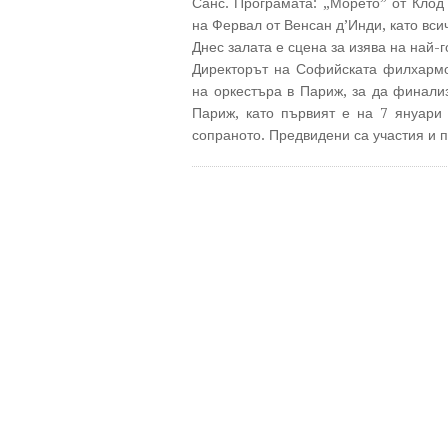
Санс. Програмата: „Морето” от Клод
на Фервал от Венсан д’Инди, като вси
Днес залата е сцена за изява на най-
Директорът на Софийската филхармо
на оркестъра в Париж, за да финали
Париж, като първият е на 7 януари
сопраното. Предвидени са участия и 