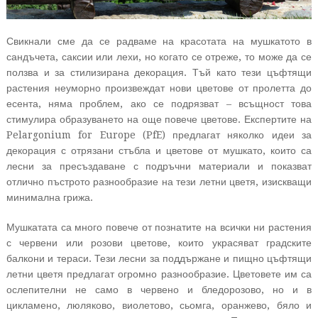
Свикнали сме да се радваме на красотата на мушкатото в
сандъчета, саксии или лехи, но когато се отреже, то може да се
ползва и за стилизирана декорация. Тъй като тези цъфтящи
растения неуморно произвеждат нови цветове от пролетта до
есента, няма проблем, ако се подрязват – всъщност това
стимулира образуването на още повече цветове. Експертите на
Pelargonium for Europe (PfE) предлагат няколко идеи за
декорация с отрязани стъбла и цветове от мушкато, които са
лесни за пресъздаване с подръчни материали и показват
отлично пъстрото разнообразие на тези летни цветя, изискващи
минимална грижа.
Мушкатата са много повече от познатите на всички ни растения
с червени или розови цветове, които украсяват градските
балкони и тераси. Тези лесни за поддържане и пищно цъфтящи
летни цветя предлагат огромно разнообразие. Цветовете им са
ослепителни не само в червено и бледорозово, но и в
цикламено, люляково, виолетово, сьомга, оранжево, бяло и