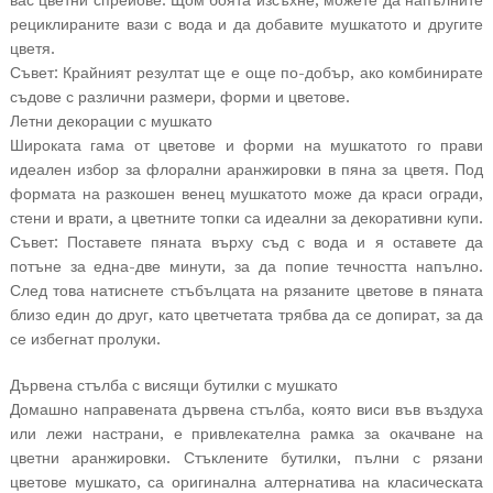
вас цветни спрейове. Щом боята изсъхне, можете да напълните
рециклираните вази с вода и да добавите мушкатото и другите
цветя.
Съвет: Крайният резултат ще е още по-добър, ако комбинирате
съдове с различни размери, форми и цветове.
Летни декорации с мушкато
Широката гама от цветове и форми на мушкатото го прави
идеален избор за флорални аранжировки в пяна за цветя. Под
формата на разкошен венец мушкатото може да краси огради,
стени и врати, а цветните топки са идеални за декоративни купи.
Съвет: Поставете пяната върху съд с вода и я оставете да
потъне за една-две минути, за да попие течността напълно.
След това натиснете стъбълцата на рязаните цветове в пяната
близо един до друг, като цветчетата трябва да се допират, за да
се избегнат пролуки.
Дървена стълба с висящи бутилки с мушкато
Домашно направената дървена стълба, която виси във въздуха
или лежи настрани, е привлекателна рамка за окачване на
цветни аранжировки. Стъклените бутилки, пълни с рязани
цветове мушкато, са оригинална алтернатива на класическата