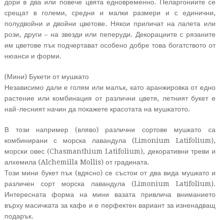
дори в два или повече цвята едновременно. Пеларгониите се
срещат в големи, средни и малки размери и с единични,
полудвойни и двойни цветове. Някои приличат на лалета или
рози, други – на звезди или пеперуди. Декорациите с рязаните
им цветове пък подчертават особено добре това богатството от
нюанси и форми.
(Мини) Букети от мушкато
Независимо дали е голям или малък, като аранжировка от едно
растение или комбинация от различни цветя, летният букет е
най-лесният начин да покажете красотата на мушкатото.
В този например (вляво) различни сортове мушкато са
комбинирани с морска лавандула (Limonium Latifolium),
морски овес (Chasmanthium Latifolium), декоративни треви и
алхемила (Alchemilla Mollis) от градината.
Този мини букет пък (вдясно) се състои от два вида мушкато и
различен сорт морска лавандула (Limonium Latifolium).
Интересната форма на мини вазата привлича вниманието
върху масичката за кафе и е перфектен вариант за изненадващ
подарък.