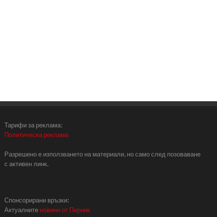
Тарифи за реклама:
Политическа реклама
Разрешено е използването на материали, но само след позоваване
с активен линк.
Спонсорирани връзки:
Актуалните
новини от Перник