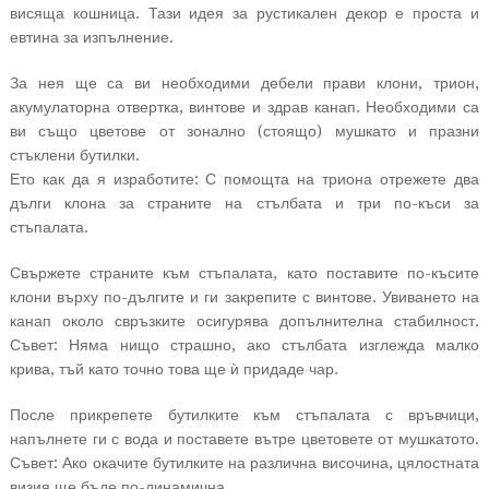
висяща кошница. Тази идея за рустикален декор е проста и
евтина за изпълнение.
За нея ще са ви необходими дебели прави клони, трион,
акумулаторна отвертка, винтове и здрав канап. Необходими са
ви също цветове от зонално (стоящо) мушкато и празни
стъклени бутилки.
Ето как да я изработите: С помощта на триона отрежете два
дълги клона за страните на стълбата и три по-къси за
стъпалата.
Свържете страните към стъпалата, като поставите по-късите
клони върху по-дългите и ги закрепите с винтове. Увиването на
канап около свръзките осигурява допълнителна стабилност.
Съвет: Няма нищо страшно, ако стълбата изглежда малко
крива, тъй като точно това ще ѝ придаде чар.
После прикрепете бутилките към стъпалата с връвчици,
напълнете ги с вода и поставете вътре цветовете от мушкатото.
Съвет: Ако окачите бутилките на различна височина, цялостната
визия ще бъде по-динамична.