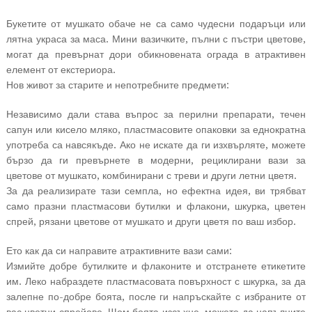
Букетите от мушкато обаче не са само чудесни подаръци или
лятна украса за маса. Мини вазичките, пълни с пъстри цветове,
могат да превърнат дори обикновената ограда в атрактивен
елемент от екстериора.
Нов живот за старите и непотребните предмети:
Независимо дали става въпрос за перилни препарати, течен
сапун или кисело мляко, пластмасовите опаковки за еднократна
употреба са навсякъде. Ако не искате да ги изхвърляте, можете
бързо да ги превърнете в модерни, рециклирани вази за
цветове от мушкато, комбинирани с треви и други летни цветя.
За да реализирате тази семпла, но ефектна идея, ви трябват
само празни пластмасови бутилки и флакони, шкурка, цветен
спрей, рязани цветове от мушкато и други цветя по ваш избор.
Ето как да си направите атрактивните вази сами:
Измийте добре бутилките и флаконите и отстранете етикетите
им. Леко набраздете пластмасовата повърхност с шкурка, за да
залепне по-добре боята, после ги напръскайте с избраните от