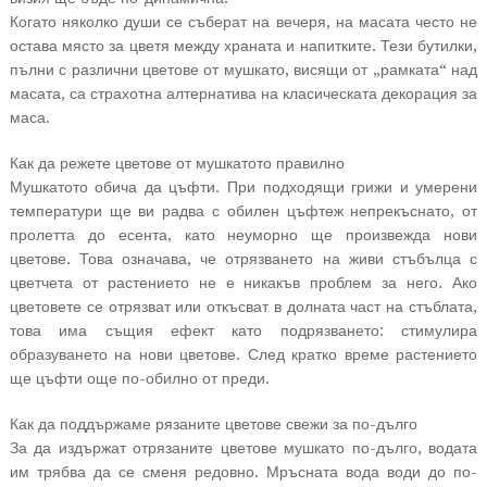
Когато няколко души се съберат на вечеря, на масата често не
остава място за цветя между храната и напитките. Тези бутилки,
пълни с различни цветове от мушкато, висящи от „рамката“ над
масата, са страхотна алтернатива на класическата декорация за
маса.
Как да режете цветове от мушкатото правилно
Мушкатото обича да цъфти. При подходящи грижи и умерени
температури ще ви радва с обилен цъфтеж непрекъснато, от
пролетта до есента, като неуморно ще произвежда нови
цветове. Това означава, че отрязването на живи стъбълца с
цветчета от растението не е никакъв проблем за него. Ако
цветовете се отрязват или откъсват в долната част на стъблата,
това има същия ефект като подрязването: стимулира
образуването на нови цветове. След кратко време растението
ще цъфти още по-обилно от преди.
Как да поддържаме рязаните цветове свежи за по-дълго
За да издържат отрязаните цветове мушкато по-дълго, водата
им трябва да се сменя редовно. Мръсната вода води до по-