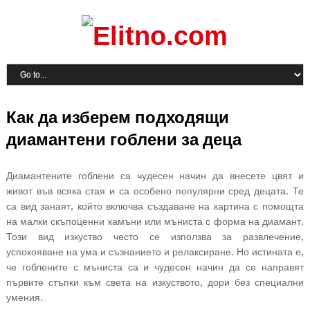
Как да изберем подходящи
диамантени гоблени за деца
Диамантените гоблени са чудесен начин да внесете цвят и
живот във всяка стая и са особено популярни сред децата. Те
са вид занаят, който включва създаване на картина с помощта
на малки скъпоценни камъни или мъниста с форма на диамант.
Този вид изкуство често се използва за развлечение,
успокояване на ума и съзнанието и релаксиране. Но истината е,
че гоблените с мъниста са и чудесен начин да се направят
първите стъпки към света на изкуството, дори без специални
умения.