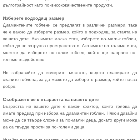
дълготрайност като по-висококачествените продукти.
Изберете подходящ размер
Диамантените гоблени се предлагат в различни размери, така
че е важно да изберете размер, който е подходящ за стаята на
вашето дете. Ако имате малка стая, изберете по-малък гоблен,
който да не затрупва пространството. Ако имате по-голяма стая,
можете да изберете по-голям гоблен, който ще направи по-
голямо въздействие.
Не забравяйте да измерите мястото, където планирате да
окачите гоблена, за да можете да изберете размер, който пасва
добре.
Съобразете се с възрастта на вашето дете
Възрастта на вашето дете е важен фактор, който трябва да
имате предвид при избора на диамантен гоблен. Някои дизайни
може да са твърде сложни за по-малки деца, докато други може
да са твърде прости за по-големи деца.