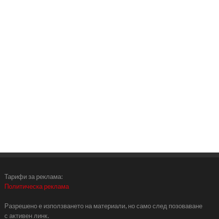
Тарифи за реклама:
Политическа реклама
Разрешено е използването на материали, но само след позоваване
с активен линк.