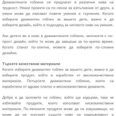
Диамантените гоблени се предлагат в различни нива на
трудност. Някои проекти са по-лесни за изпълнение от други, а
някои може да изискват повече умения и търпение. Когато
избирате диамантен гоблен за вашето дете, важно е да
изберете дизайн, който е подходящ за неговото ниво на умения.
Ако детето ви е ново в диамантените гоблени, започнете с по-
прост дизайн, който то може да завърши за по-кратко време.
Когато станат по-опитни, можете да изберете по-сложни
дизайни.
Търсете качествени материали
Когато избирате диамантен гоблен за вашето дете, важно е да
изберете продукт, който е изработен от висококачествени
материали. Потърсете диамантени гоблени, които са
изработени от здраво платно и висококачествени диаманти.
Добре е да заложите на гоблен, който ще издържи, така че
избягвайте продукти, които използват нискокачествени
материали. По-евтините продукти може да са изкушаващи, но
може да не осигурят същото ниво на издръжливост и