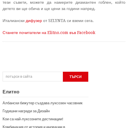
тези съвети, можете да намерите диамантен гоблен, който
детето ви ще обича и ще цени за години напред.
Италиански
дифузер
от SELYNTA си вземи сега.
Станете почитатели на Elitno.com във Facebook
Елитно
Албански бижутер създава луксозен часовник
Годишни награди за Дизайн
Кои са най-луксозните дестинации!
Комбинация от история и иновации в