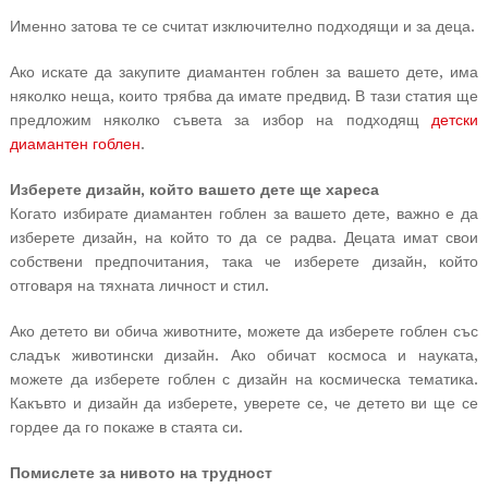
Именно затова те се считат изключително подходящи и за деца.
Ако искате да закупите диамантен гоблен за вашето дете, има
няколко неща, които трябва да имате предвид. В тази статия ще
предложим няколко съвета за избор на подходящ
детски
диамантен гоблен
.
Изберете дизайн, който вашето дете ще хареса
Когато избирате диамантен гоблен за вашето дете, важно е да
изберете дизайн, на който то да се радва. Децата имат свои
собствени предпочитания, така че изберете дизайн, който
отговаря на тяхната личност и стил.
Ако детето ви обича животните, можете да изберете гоблен със
сладък животински дизайн. Ако обичат космоса и науката,
можете да изберете гоблен с дизайн на космическа тематика.
Какъвто и дизайн да изберете, уверете се, че детето ви ще се
гордее да го покаже в стаята си.
Помислете за нивото на трудност