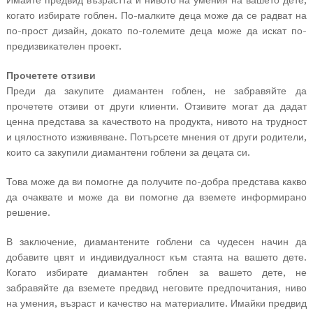
Имайте предвид възрастта и нивото на умения на вашето дете,
когато избирате гоблен. По-малките деца може да се радват на
по-прост дизайн, докато по-големите деца може да искат по-
предизвикателен проект.
Прочетете отзиви
Преди да закупите диамантен гоблен, не забравяйте да
прочетете отзиви от други клиенти. Отзивите могат да дадат
ценна представа за качеството на продукта, нивото на трудност
и цялостното изживяване. Потърсете мнения от други родители,
които са закупили диамантени гоблени за децата си.
Това може да ви помогне да получите по-добра представа какво
да очаквате и може да ви помогне да вземете информирано
решение.
В заключение, диамантените гоблени са чудесен начин да
добавите цвят и индивидуалност към стаята на вашето дете.
Когато избирате диамантен гоблен за вашето дете, не
забравяйте да вземете предвид неговите предпочитания, ниво
на умения, възраст и качество на материалите. Имайки предвид