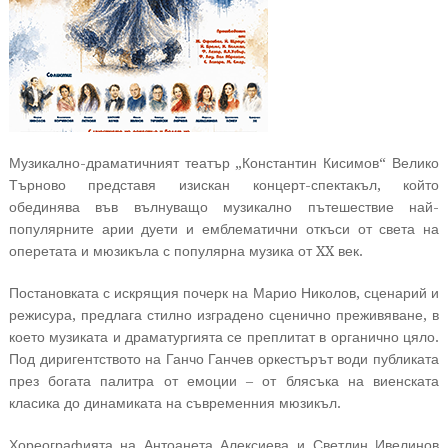
Музикално-драматичният театър „Константин Кисимов“ Велико
Търново представя изискан концерт-спектакъл, който
обединява във вълнуващо музикално пътешествие най-
популярните арии дуети и емблематични откъси от света на
оперетата и мюзикъла с популярна музика от XX век.
Постановката с искрящия почерк на Марио Николов, сценарий и
режисура, предлага стилно изградено сценично преживяване, в
което музиката и драматургията се преплитат в органично цяло.
Под диригентството на Ганчо Ганчев оркестърът води публиката
през богата палитра от емоции – от блясъка на виенската
класика до динамиката на съвременния мюзикъл.
Хореографията на Антоанета Алексиева и Светлин Ивелинов