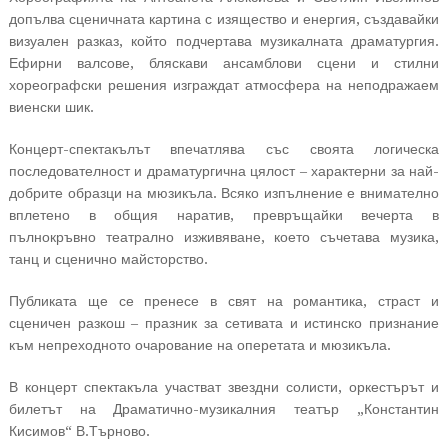
допълва сценичната картина с изящество и енергия, създавайки
визуален разказ, който подчертава музикалната драматургия.
Ефирни валсове, бляскави ансамблови сцени и стилни
хореографски решения изграждат атмосфера на неподражаем
виенски шик.
Концерт-спектакълът впечатлява със своята логическа
последователност и драматургична цялост – характерни за най-
добрите образци на мюзикъла. Всяко изпълнение е внимателно
вплетено в общия наратив, превръщайки вечерта в
пълнокръвно театрално изживяване, което съчетава музика,
танц и сценично майсторство.
Публиката ще се пренесе в свят на романтика, страст и
сценичен разкош – празник за сетивата и истинско признание
към непреходното очарование на оперетата и мюзикъла.
В концерт спектакъла участват звездни солисти, оркестърът и
билетът на Драматично-музикалния театър „Константин
Кисимов“ В.Търново.