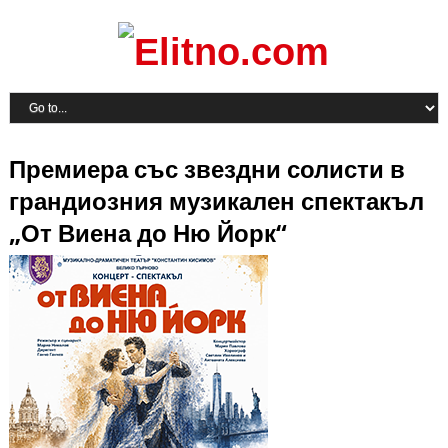
Премиера със звездни солисти в
грандиозния музикален спектакъл
„От Виена до Ню Йорк“