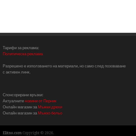
Тарифи за реклама:
Политическа реклама
Разрешено е използването на материали, но само след позоваване
с активен линк.
Спонсорирани връзки:
Актуалните
новини от Перник
Онлайн магазин за
Мъжки дрехи
Онлайн магазин за
Мъжко бельо
Elitno.com
Copyright © 2026.