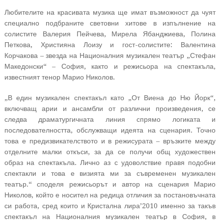
Любителите на красивата музика ще имат възможност да чуят
специално подбраните световни хитове в изпълнение на
солистите Валерия Пейчева, Мирела Ябанджиева, Полина
Петкова, Християна Лоизу и гост-солистите: Валентина
Корчакова – звезда на Националния музикален театър „Стефан
Македонски“ – София, както и режисьора на спектакъла,
известният тенор Марио Николов.
„В един музикален спектакъл като „От Виена до Ню Йорк“,
включващ арии и ансамбли от различни произведения, се
следва драматургичната линия спрямо логиката и
последователността, обслужващи идеята на сценария. Точно
това е предизвикателството и в режисурата – връзките между
отделните малки откъси, за да се получи общ художествен
образ на спектакъла. Лично аз с удоволствие правя подобни
спектакли и това е визията ми за съвременен музикален
театър.“ споделя режисьорът и автор на сценария Марио
Николов, който е носител на редица отличия за постановъчната
си работа, сред които и Кристална лира’2010 именно за такъв
спектакъл на Националния музикален театър в София, в