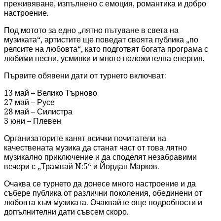
преживяване, изпълнено с емоция, романтика и добро
настроение.
Под мотото за едно „лятно пътуване в света на
музиката“, артистите ще поведат своята публика „по
релсите на любовта“, като подготвят богата програма с
любими песни, усмивки и много положителна енергия.
Първите обявени дати от турнето включват:
13 май – Велико Търново
27 май – Русе
28 май – Силистра
3 юни – Плевен
Организаторите канят всички почитатели на
качествената музика да станат част от това лятно
музикално приключение и да споделят незабравими
вечери с „Трамвай N:5“ и Йордан Марков.
Очаква се турнето да донесе много настроение и да
събере публика от различни поколения, обединени от
любовта към музиката. Очаквайте още подробности и
допълнителни дати съвсем скоро.