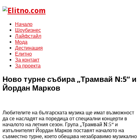
Начало
Шоубизнес
Лайфстайл
Мода
Дестинация
Елитно
За контакт
За проекта
Ново турне събира „Трамвай N:5“ и
Йордан Марков
Любителите на българската музика ще имат възможност
да се насладят на поредица от специални концерти в
началото на летния сезон. Група „Трамвай N:5“ и
изпълнителят Йордан Марков поставят началото на
съвместно турне, което обещава незабравимо музикално