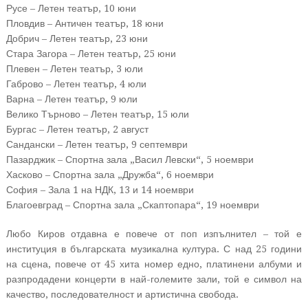
Русе – Летен театър, 10 юни
Пловдив – Античен театър, 18 юни
Добрич – Летен театър, 23 юни
Стара Загора – Летен театър, 25 юни
Плевен – Летен театър, 3 юли
Габрово – Летен театър, 4 юли
Варна – Летен театър, 9 юли
Велико Търново – Летен театър, 15 юли
Бургас – Летен театър, 2 август
Сандански – Летен театър, 9 септември
Пазарджик – Спортна зала „Васил Левски“, 5 ноември
Хасково – Спортна зала „Дружба“, 6 ноември
София – Зала 1 на НДК, 13 и 14 ноември
Благоевград – Спортна зала „Скаптопара“, 19 ноември
Любо Киров отдавна е повече от поп изпълнител – той е
институция в българската музикална култура. С над 25 години
на сцена, повече от 45 хита номер едно, платинени албуми и
разпродадени концерти в най-големите зали, той е символ на
качество, последователност и артистична свобода.