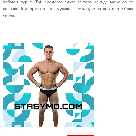
албум и турне. Той предлага визия за това накъде може да се
развива българската поп музика – смела, модерна и дълбоко
лична.