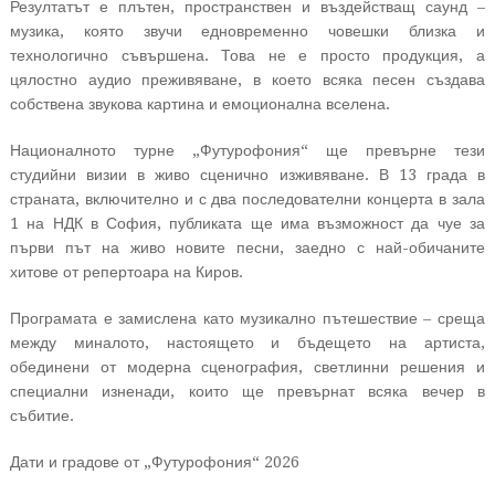
Резултатът е плътен, пространствен и въздействащ саунд –
музика, която звучи едновременно човешки близка и
технологично съвършена. Това не е просто продукция, а
цялостно аудио преживяване, в което всяка песен създава
собствена звукова картина и емоционална вселена.
Националното турне „Футурофония“ ще превърне тези
студийни визии в живо сценично изживяване. В 13 града в
страната, включително и с два последователни концерта в зала
1 на НДК в София, публиката ще има възможност да чуе за
първи път на живо новите песни, заедно с най-обичаните
хитове от репертоара на Киров.
Програмата е замислена като музикално пътешествие – среща
между миналото, настоящето и бъдещето на артиста,
обединени от модерна сценография, светлинни решения и
специални изненади, които ще превърнат всяка вечер в
събитие.
Дати и градове от „Футурофония“ 2026