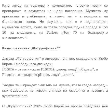
Като автор на текстове и композитор, неговите песни се
превърнаха в саундтрак на цели поколения. Музиката му
присъства в учебниците, а името му – в историята на
българската сцена. Не случайно той е и единственият
музикален артист, който за трета поредна година попада в Топ
10 на класацията на Forbes „Топ 70 на българските
знаменитости“.
Какво означава „Футурофония“?
Думата „Футурофония“ е авторско понятие, създадено от Любо
Киров. Тя обединява две идеи:
Futuro – от латинското futurus, „предстоящ“, „бъдещ“, и
Phonia – от гръцкото phōnē, „звук“, „глас“.
Заедно те изграждат смисъла на музика, която гледа напред –
към бъдещето, но говори с гласа на емоцията и човешката
чувствителност.
С „Футурофония“ 2026 Любо Киров не просто представя нов