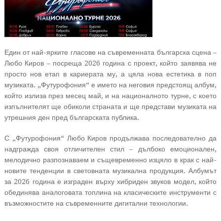
Един от най-ярките гласове на съвременната българска сцена –
Любо Киров – посреща 2026 година с проект, който заявява не
просто нов етап в кариерата му, а цяла нова естетика в поп
музиката. „Футурофония“ е името на неговия предстоящ албум,
който излиза през месец май, и на националното турне, с което
изпълнителят ще обиколи страната и ще представи музиката на
утрешния ден пред българската публика.
С „Футурофония“ Любо Киров продължава последователно да
надгражда своя отличителен стил – дълбоко емоционален,
мелодично разпознаваем и същевременно изцяло в крак с най-
новите тенденции в световната музикална продукция. Албумът
за 2026 година е изграден върху хибриден звуков модел, който
обединява аналоговата топлина на класическите инструменти с
възможностите на съвременните дигитални технологии.